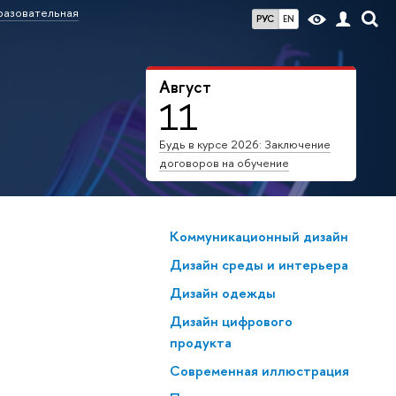
азовательная
РУС
EN
Август
11
Будь в курсе 2026: Заключение
договоров на обучение
Коммуникационный дизайн
Дизайн среды и интерьера
Дизайн одежды
Дизайн цифрового
продукта
Современная иллюстрация