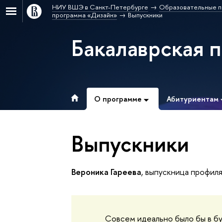
НИУ ВШЭ в Санкт-Петербурге
Образовательные п
программа «Дизайн»
Выпускники
Бакалаврская 
О программе
Абитуриентам
Выпускники
Вероника Гареева
, выпускница профиля
Совсем идеально было бы в б