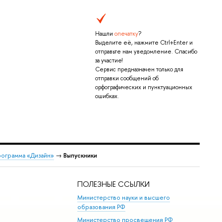
Нашли
опечатку
?
Выделите её, нажмите Ctrl+Enter и
отправьте нам уведомление. Спасибо
за участие!
Сервис предназначен только для
отправки сообщений об
орфографических и пунктуационных
ошибках.
рограмма «Дизайн»
→
Выпускники
ПОЛЕЗНЫЕ ССЫЛКИ
Министерство науки и высшего
образования РФ
Министерство просвещения РФ