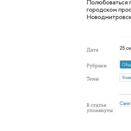
Полюбоваться п
городском прос
Новодмитровска
25 се
Дата
Общ
Рубрики
Унив
Темы
Санк
В статье
упомянуты