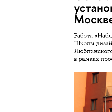
устано
Москв
Работа «Наб
Школы дизай
Люблинского
в рамках про