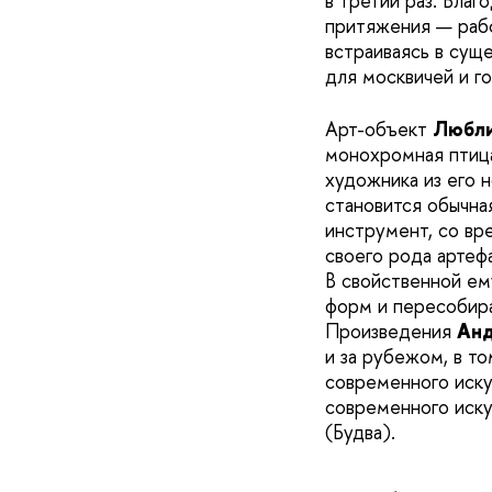
в третий раз. Бла
притяжения — рабо
встраиваясь в сущ
для москвичей и го
Арт-объект
Любли
монохромная птица
художника из его
становится обычна
инструмент, со вр
своего рода артеф
В свойственной ем
форм и пересобира
Произведения
Анд
и за рубежом, в то
современного иску
современного иск
(Будва).