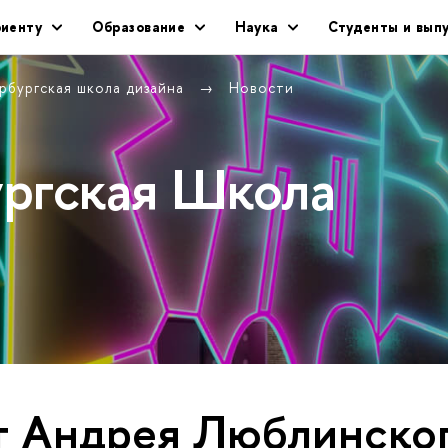
риенту
Образование
Наука
Студенты и вып
рбургская школа дизайна
Новости
ургская Школа
 Андрея Люблинско