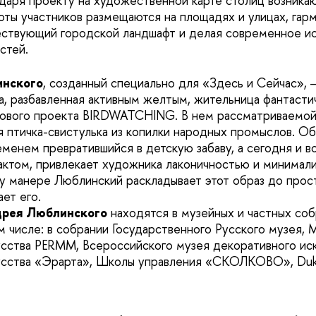
годаря проекту на художественной карте столиц возника
ты участников размещаются на площадях и улицах, гар
ествующий городской ландшафт и делая современное и
стей.
нского
, созданный специально для «Здесь и Сейчас», 
, разбавленная активным желтым, жительница фантасти
 нового проекта BIRDWATCHING. В нем рассматриваемо
я птичка-свистулька из копилки народных промыслов. О
еменем превратившийся в детскую забаву, а сегодня и в
актом, привлекает художника лаконичностью и минимали
у манере Люблинский раскладывает этот образ до прос
ет его.
рея Люблинского
находятся в музейных и частных соб
м числе: в собрании Государственного Русского музея, 
сства PERMM, Всероссийского музея декоративного иск
усства «Эрарта», Школы управления «СКОЛКОВО», Duk