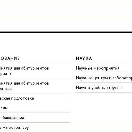
ЗОВАНИЕ
НАУКА
иятия для абитуриентов
Научные мероприятия
вриата
Научные центры и лаборато
иятия для абитуриентов
Научно-учебные группы
ратуры
вская подготовка
иады
в бакалавриат
в магистратуру