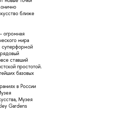
ют новые точки
монично
скусство ближе
— огромная
ческого мира
й суперформой
брядовый
овсе ставший
стской простотой.
тейших базовых
раниях в России
Музея
усства, Музея
ley Gardens