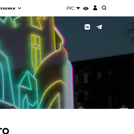
ускники
РУС
го