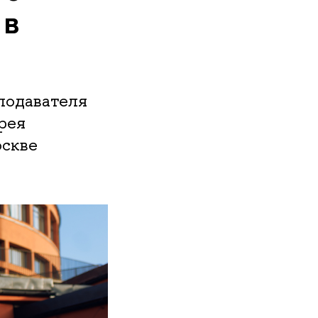
 в
подавателя
рея
оскве