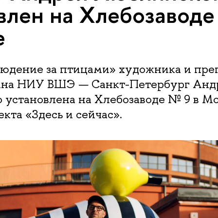
влен на Хлебозаводе
е
людение за птицами» художника и пре
на НИУ ВШЭ — Санкт-Петербург Анд
 установлена на Хлебозаводе № 9 в М
екта «Здесь и сейчас».