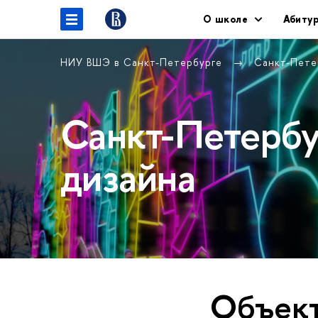
О школе
Абиту
НИУ ВШЭ в Санкт-Петербурге
Санкт-Пете
Санкт-Петерб
дизайна
Объект