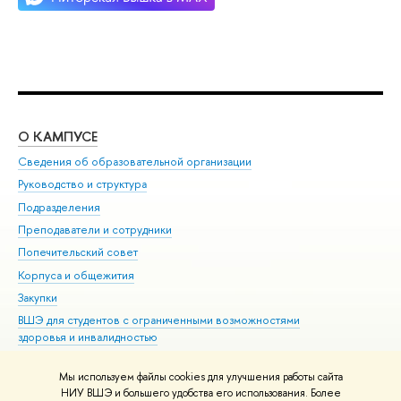
О КАМПУСЕ
ОБ
Сведения об образовательной организации
Мер
Руководство и структура
Мер
Подразделения
Дов
Преподаватели и сотрудники
Ол
Попечительский совет
При
Корпуса и общежития
При
Закупки
Ди
ВШЭ для студентов с ограниченными возможностями
До
здоровья и инвалидностью
Ас
Версия для слабовидящих
Обр
Мы используем файлы cookies для улучшения работы сайта
Единая платежная страница
НИУ ВШЭ и большего удобства его использования. Более