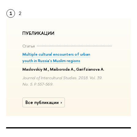
1
2
ПУБЛИКАЦИИ
Статья
Multiple cultural encounters of urban
youth in Russia's Muslim regions
Maslovskiy M., Maiboroda A., Garifzianova A.
Journal of Intercultural Studies. 2018. Vol. 39.
No. 5. P. 557-569.
Все публикации