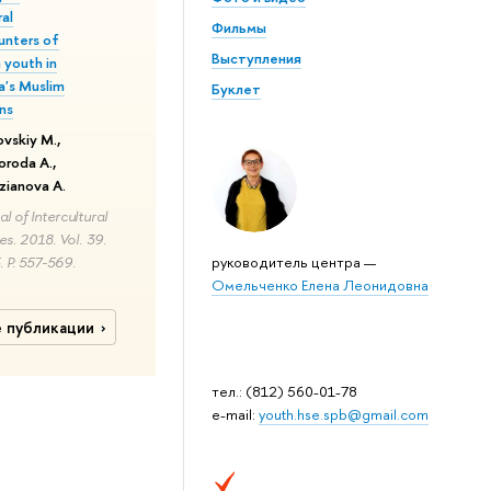
ral
Фильмы
unters of
Выступления
 youth in
a's Muslim
Буклет
ns
vskiy M.,
roda A.,
zianova A.
l of Intercultural
es. 2018. Vol. 39.
. P. 557-569.
руководитель центра —
Омельченко Елена Леонидовна
е публикации
тел.: (812) 560-01-78
e-mail:
youth.hse.spb@gmail.com