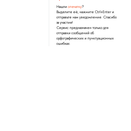
Нашли
опечатку
?
Выделите её, нажмите Ctrl+Enter и
отправьте нам уведомление. Спасибо
за участие!
Сервис предназначен только для
отправки сообщений об
орфографических и пунктуационных
ошибках.