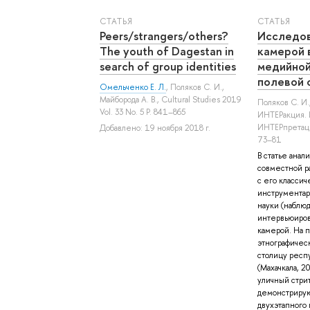
СТАТЬЯ
СТАТЬЯ
Peers/strangers/others?
Исследов
The youth of Dagestan in
камерой 
search of group identities
медийной
полевой 
Омельченко Е. Л.
,
Поляков С. И.
,
Майборода А. В.
, Cultural Studies 2019
Поляков С. И.
Vol. 33 No. 5 P. 841–865
ИНТЕРакция.
ИНТЕРпретаци
Добавлено: 19 ноября 2018 г.
73–81
В статье анал
совместной р
с его класси
инструментар
науки (наблю
интервьюиров
камерой. На 
этнографичес
столицу респ
(Махачкала, 20
уличный стрит
демонстрирую
двухэтапного