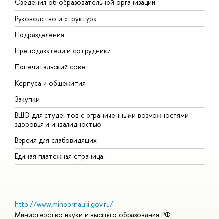
Сведения об образовательной организации
М
Руководство и структура
М
Подразделения
Д
Преподаватели и сотрудники
О
Попечительский совет
П
Корпуса и общежития
П
Закупки
Д
ВШЭ для студентов с ограниченными возможностями
Д
здоровья и инвалидностью
А
Версия для слабовидящих
О
Единая платежная страница
http://www.minobrnauki.gov.ru/
Министерство науки и высшего образования РФ