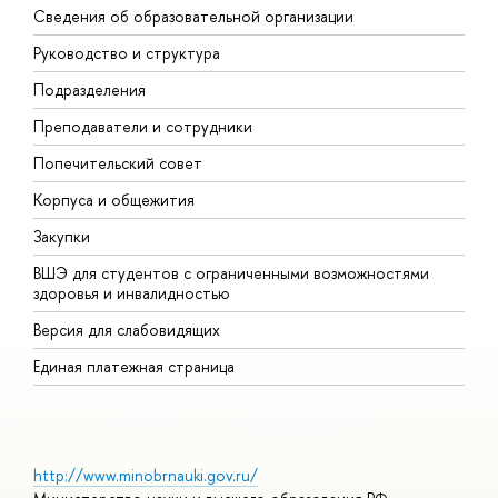
Сведения об образовательной организации
М
Руководство и структура
М
Подразделения
Д
Преподаватели и сотрудники
О
Попечительский совет
П
Корпуса и общежития
П
Закупки
Д
ВШЭ для студентов с ограниченными возможностями
Д
здоровья и инвалидностью
А
Версия для слабовидящих
О
Единая платежная страница
http://www.minobrnauki.gov.ru/