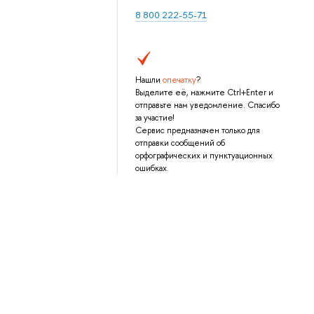
8 800 222-55-71
Нашли
опечатку
?
Выделите её, нажмите Ctrl+Enter и
отправьте нам уведомление. Спасибо
за участие!
Сервис предназначен только для
отправки сообщений об
орфографических и пунктуационных
ошибках.