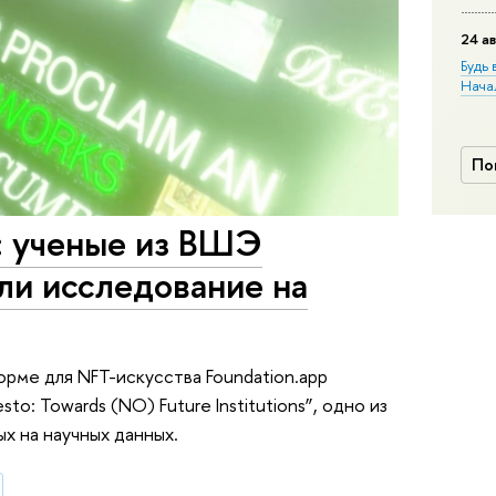
24 ав
Будь 
Нача
По
: ученые из ВШЭ
ли исследование на
рме для NFT-искусства Foundation.app
to: Towards (NO) Future Institutions”, одно из
х на научных данных.