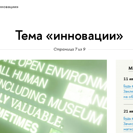
нновации»
Тема «инновации»
Страница 7 из 9
М
11 ав
Будь 
Закл
на о
21 ав
Будь 
Зачи
маги