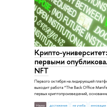
Крипто-университет
первыми опубликова
NFT
Первого октября на лидирующей платфо
выходит работа “The Back Office Manifes
первых криптопроизведений, основанны
Наука
достижения
не учеба
инновации