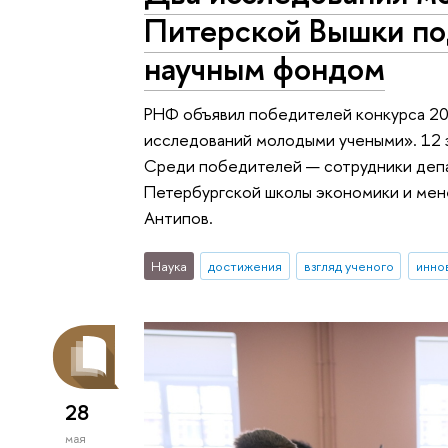
Питерской Вышки п
научным фондом
РНФ объявил победителей конкурса 2
исследований молодыми учеными». 12 
Среди победителей — сотрудники деп
Петербургской школы экономики и мен
Антипов.
Наука
достижения
взгляд ученого
инно
28
мая