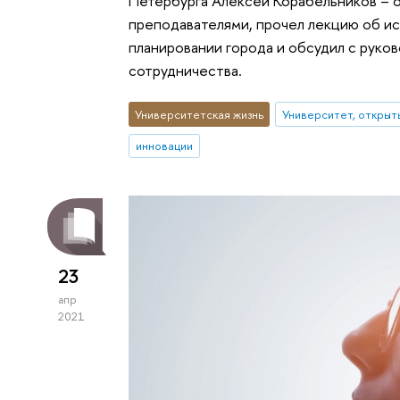
Петербурга Алексей Корабельников – о
преподавателями, прочел лекцию об и
планировании города и обсудил с рук
сотрудничества.
Университетская жизнь
Университет, открыт
инновации
23
апр
2021