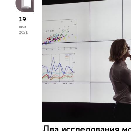
19
июл
2021
Два исследования м