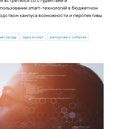
н встретился со студентами и
спользовании smart-технологий в бюджетном
оводством кампуса возможности и перспективы
ый городу
идеи и опыт
репортаж о событии