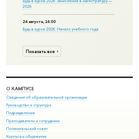
Будь в курсе 2026: Зачисление в магистратуру —
2026
24 августа, 16:00
Будь в курсе 2026: Начало учебного года
Показать все
О КАМПУСЕ
ОБ
Сведения об образовательной организации
Мер
Руководство и структура
Мер
Подразделения
Дов
Преподаватели и сотрудники
Ол
Попечительский совет
При
Корпуса и общежития
При