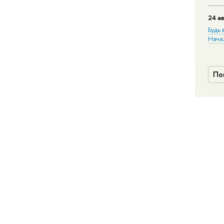
24 ав
Будь 
Нача
По