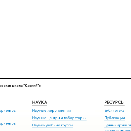
ческая школа "Каспий"»
НАУКА
РЕСУРСЫ
уриентов
Научные мероприятия
Библиотека
Научные центры и лаборатории
Публикации
уриентов
Научно-учебные группы
Единый архив э
социологическ