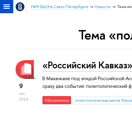
НИУ ВШЭ в Санкт-Петербурге
Новости
Тема «п
Тема «по
«Российский Кавказ»
В Махачкале под эгидой Российской А
9
сразу два события: политологический ф
окт
2014
Образование
политологическая школа "Касп