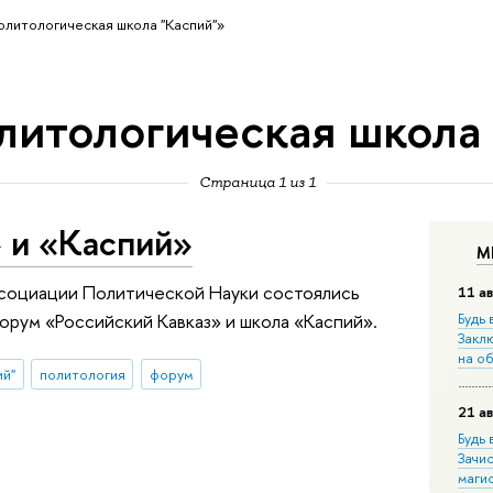
олитологическая школа "Каспий"»
литологическая школа
Страница 1 из 1
 и «Каспий»
М
ссоциации Политической Науки состоялись
11 ав
орум «Российский Кавказ» и школа «Каспий».
Будь 
Закл
на о
ий"
политология
форум
21 ав
Будь 
Зачи
маги