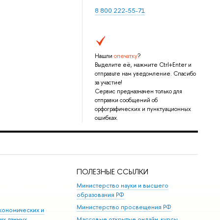
8 800 222-55-71
Нашли
опечатку
?
Выделите её, нажмите Ctrl+Enter и
отправьте нам уведомление. Спасибо
за участие!
Сервис предназначен только для
отправки сообщений об
орфографических и пунктуационных
ошибках.
ПОЛЕЗНЫЕ ССЫЛКИ
Министерство науки и высшего
образования РФ
Министерство просвещения РФ
кономических и
их данных
Массовые открытые онлайн-курсы