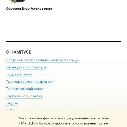
Королев Егор Алексеевич
О КАМПУСЕ
ОБ
Сведения об образовательной организации
Мер
Руководство и структура
Мер
Подразделения
Дов
Преподаватели и сотрудники
Ол
Попечительский совет
При
Корпуса и общежития
При
Закупки
Ди
ВШЭ для студентов с ограниченными возможностями
До
здоровья и инвалидностью
Ас
Мы используем файлы cookies для улучшения работы сайта
Версия для слабовидящих
НИУ ВШЭ и большего удобства его использования. Более
Обр