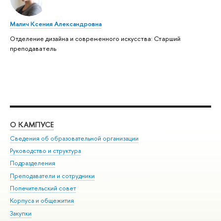
Малич Ксения Александровна
Отделение дизайна и современного искусства: Старший
преподаватель
О КАМПУСЕ
ОБ
Сведения об образовательной организации
Мер
Руководство и структура
Мер
Подразделения
Дов
Преподаватели и сотрудники
Ол
Попечительский совет
При
Корпуса и общежития
При
Закупки
Ди