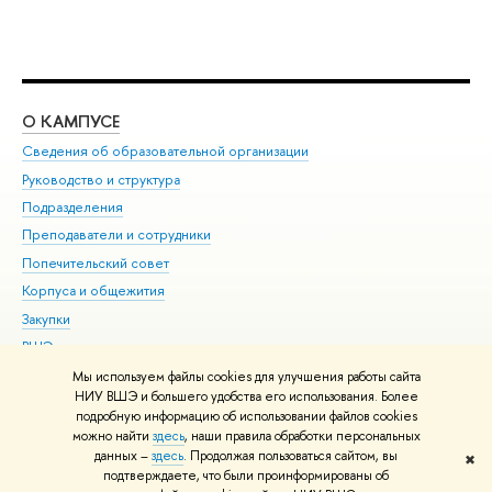
О КАМПУСЕ
ОБ
Сведения об образовательной организации
Мер
Руководство и структура
Мер
Подразделения
Дов
Преподаватели и сотрудники
Ол
Попечительский совет
При
Корпуса и общежития
При
Закупки
Ди
ВШЭ для студентов с ограниченными возможностями
До
здоровья и инвалидностью
Ас
Мы используем файлы cookies для улучшения работы сайта
Версия для слабовидящих
НИУ ВШЭ и большего удобства его использования. Более
Обр
подробную информацию об использовании файлов cookies
Единая платежная страница
можно найти
здесь
, наши правила обработки персональных
данных –
здесь
. Продолжая пользоваться сайтом, вы
✖
Редактору
подтверждаете, что были проинформированы об