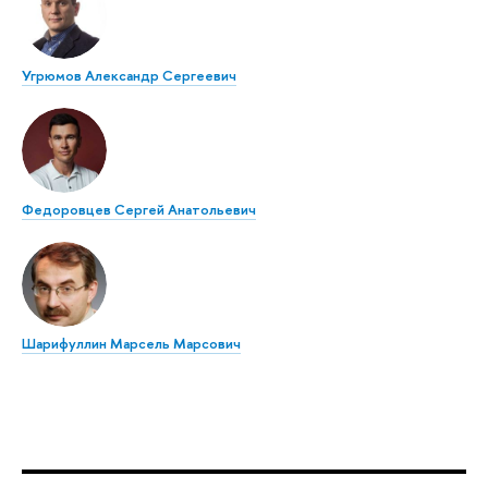
Угрюмов Александр Сергеевич
Федоровцев Сергей Анатольевич
Шарифуллин Марсель Марсович