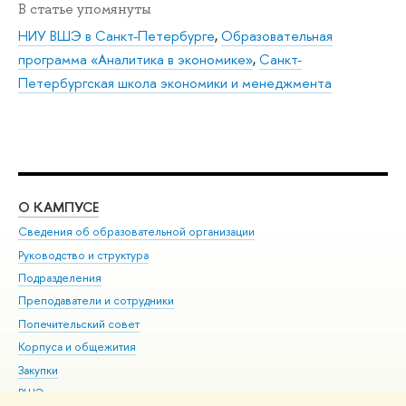
В статье упомянуты
НИУ ВШЭ в Санкт-Петербурге
,
Образовательная
программа «Аналитика в экономике»
,
Санкт-
Петербургская школа экономики и менеджмента
О КАМПУСЕ
ОБ
Сведения об образовательной организации
Мер
Руководство и структура
Мер
Подразделения
Дов
Преподаватели и сотрудники
Ол
Попечительский совет
При
Корпуса и общежития
При
Закупки
Ди
ВШЭ для студентов с ограниченными возможностями
До