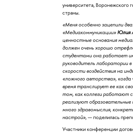
университета, Воронежского г
страны.
«Меня особенно зацепили два
«Медиакоммуникации»
Юлия 
ценностные основания медиап
должен очень хорошо отрефле
студентами она работает им
руководитель лаборатории в
скорости воздействия на инд
«ложного авторства», когда ч
время транслирует ее как св
том, как коллеги работают с
реализуют образовательные 
много здравомыслия, конкрет
настрой»
, — поделилась преп
Участники конференции догов