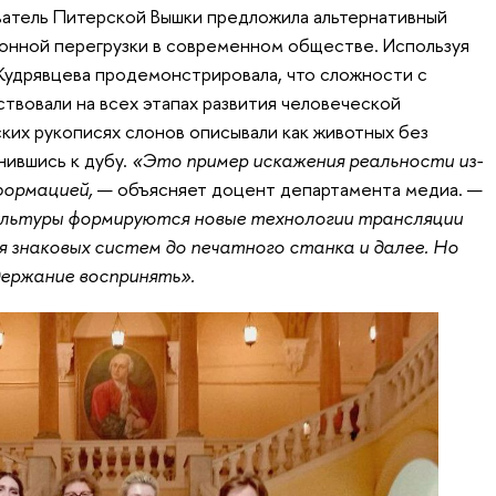
ватель Питерской Вышки предложила альтернативный
онной перегрузки в современном обществе. Используя
Кудрявцева продемонстрировала, что сложности с
вовали на всех этапах развития человеческой
ских рукописях слонов описывали как животных без
нившись к дубу.
«Это пример искажения реальности из-
формацией,
— объясняет доцент департамента медиа. —
ультуры формируются новые технологии трансляции
 знаковых систем до печатного станка и далее. Но
держание воспринять».