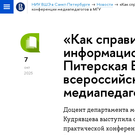
НИУ ВШЭ в Санкт-Петербурге
Новости
«Как сп
конференции медиапедагогов в МГУ
«Как справи
информацио
7
Питерская 
окт
всероссийс
2025
медиапедаг
Доцент департамента 
Кудрявцева выступила с
практической конферен