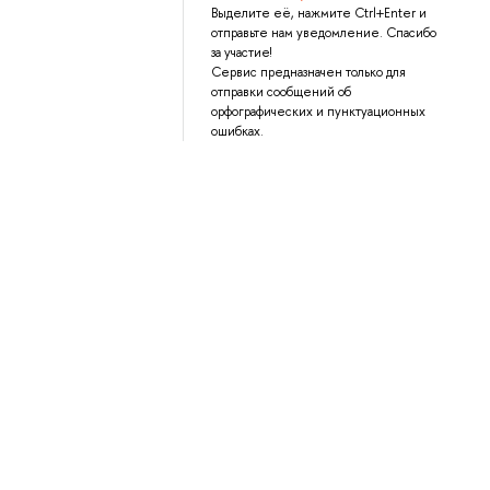
Выделите её, нажмите Ctrl+Enter и
отправьте нам уведомление. Спасибо
за участие!
Сервис предназначен только для
отправки сообщений об
орфографических и пунктуационных
ошибках.