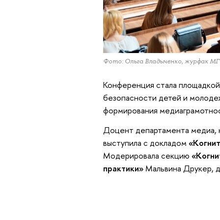
Фото: Ольга Владыченко, журфак М
Конференция стала площадкой
безопасности детей и молоде
формирования медиаграмотност
Доцент департамента медиа, 
выступила с докладом
«Когнит
Модерировала секцию
«Когни
практики»
Мальвина Друкер, д