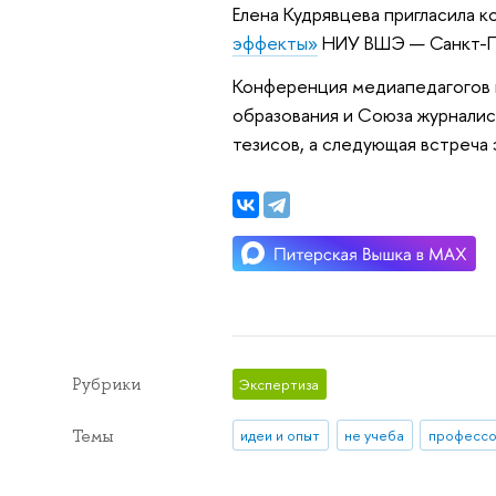
Елена Кудрявцева пригласила к
эффекты»
НИУ ВШЭ — Санкт-П
Конференция медиапедагогов 
образования и Союза журналис
тезисов, а следующая встреча
Рубрики
Экспертиза
Темы
идеи и опыт
не учеба
професс