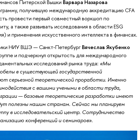
инансов Питерской Вышки
Варвара Назарова
ограмму, получившую международную аккредитацию CFA
ность провести первый совместный воркшоп по
ту, а также развивать исследования в области ESG
ия) и применения искусственного интеллекта в финансах.
ики НИУ ВШЭ — Санкт-Петербург
Вячеслав Якубенко
группе и подчеркнул открытость для международного
даментальных исследований рынка труда:
«Мы
обелы в существующей государственной
ют серьезной теоретической проработки. Именно
модействия с вашими учеными в области труда,
миграции — базовые теоретические разработки имеют
дут полезны нашим странам. Сейчас мы планируем
уппу в исследовательский центр. Сотрудничество
анизацию конференций и семинаров».