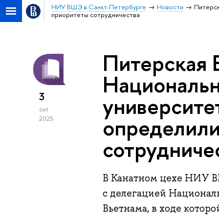
НИУ ВШЭ в Санкт-Петербурге
Новости
Питерск
приоритеты сотрудничества
Питерская 
Национальн
3
университе
окт
определили
2025
сотрудниче
В Канатном цехе НИУ В
с делегацией Национал
Вьетнама, в ходе котор