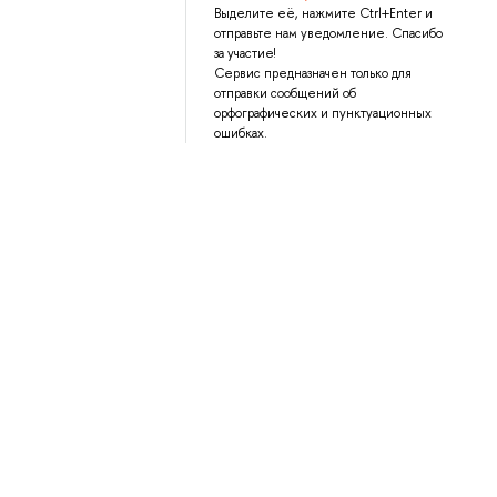
Выделите её, нажмите Ctrl+Enter и
отправьте нам уведомление. Спасибо
за участие!
Сервис предназначен только для
отправки сообщений об
орфографических и пунктуационных
ошибках.