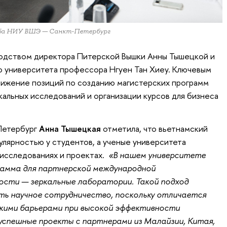
ужба НИУ ВШЭ — Санкт-Петербург
одством директора Питерской Вышки Анны Тышецкой и
 университета профессора Нгуен Тан Хиеу. Ключевым
лижение позиций по созданию магистерских программ
альных исследований и организации курсов для бизнеса
Петербург
Анна Тышецкая
отметила, что вьетнамский
пулярностью у студентов, а ученые университета
 исследованиях и проектах.
«В нашем университете
рамма для партнерской международной
ости — зеркальные лаборатории. Такой подход
ть научное сотрудничество, поскольку отличается
ими барьерами при высокой эффективности
 успешные проекты с партнерами из Малайзии, Китая,