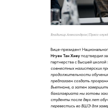
Владимир Александров | Пресс-сл
Вице-президент Национальног
Нгуен Тан Хиеу
подтвердил за
партнерства с Высшей школой
совместных магистерских про
продолжительности обучения 
предлагаем создать программ
Вьетнаме, а затем завершить
бакалавриата мы готовы зак
студенты после двух лет обу
перевестись во ВШЭ для завер