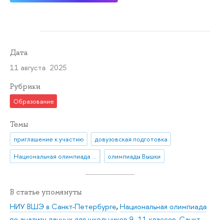
Дата
11 августа 2025
Рубрики
Образование
Темы
приглашение к участию
довузовская подготовка
Национальная олимпиада по анализу данных «DANO»
олимпиады Вышки
В статье упомянуты
НИУ ВШЭ в Санкт-Петербурге
,
Национальная олимпиада
по анализу данных для школьников 9–11 классов
,
Санкт-