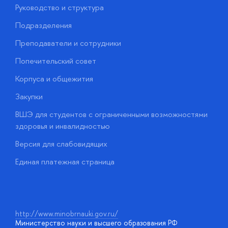
Руководство и структура
М
Подразделения
Д
Преподаватели и сотрудники
О
Попечительский совет
П
Корпуса и общежития
П
Закупки
Д
ВШЭ для студентов с ограниченными возможностями
Д
здоровья и инвалидностью
А
Версия для слабовидящих
О
Единая платежная страница
у
http://www.minobrnauki.gov.ru/
Министерство науки и высшего образования РФ