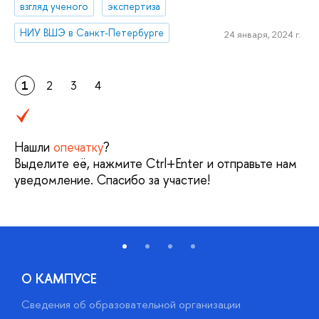
взгляд ученого
экспертиза
НИУ ВШЭ в Санкт-Петербурге
24 января, 2024 г.
1
2
3
4
Нашли
опечатку
?
Выделите её, нажмите Ctrl+Enter и отправьте нам
уведомление. Спасибо за участие!
О КАМПУСЕ
Сведения об образовательной организации
М