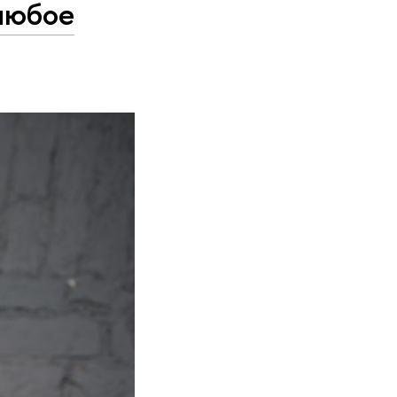
 любое