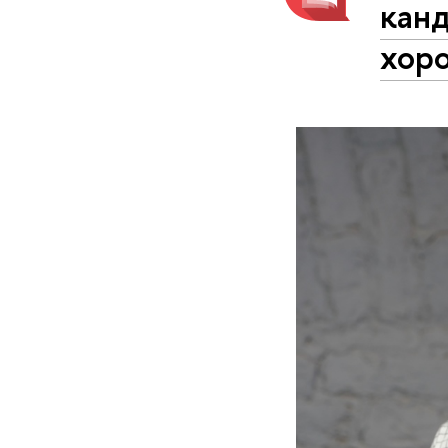
канд
хор