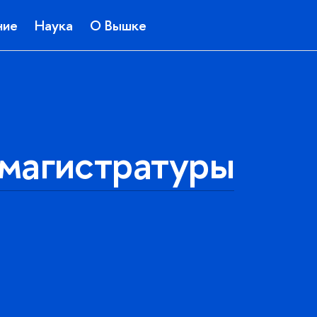
ние
Наука
О Вышке
магистратуры