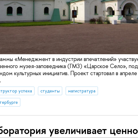
аммы «Менеджмент в индустрии впечатлений» участвую
венного музея-заповедника (ГМЗ) «Царское Село», по
дом культурных инициатив. Проект стартовал в апреле 
.
труктор успеха
студенты
магистратура
тербурге
боратория увеличивает ценно