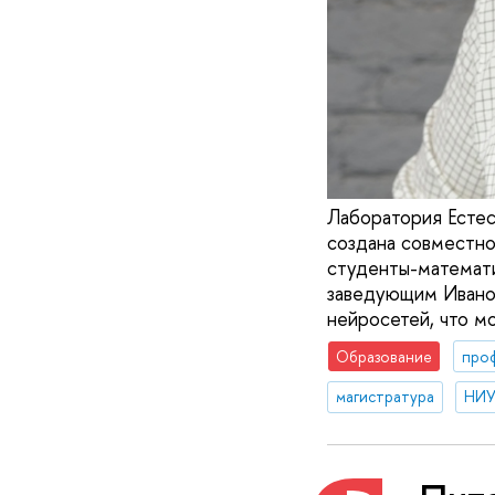
Лаборатория Естес
создана совместно
студенты-математи
заведующим Иваном
нейросетей, что м
Образование
про
магистратура
НИУ