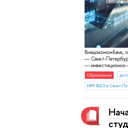
Внешэкономбанк, о
― Санкт-Петербург
― инвестиционно-
Образование
дос
НИУ ВШЭ в Санкт-Пе
Нача
студ