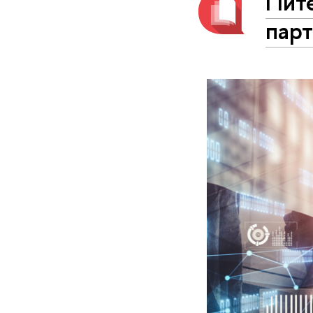
Пит
пар