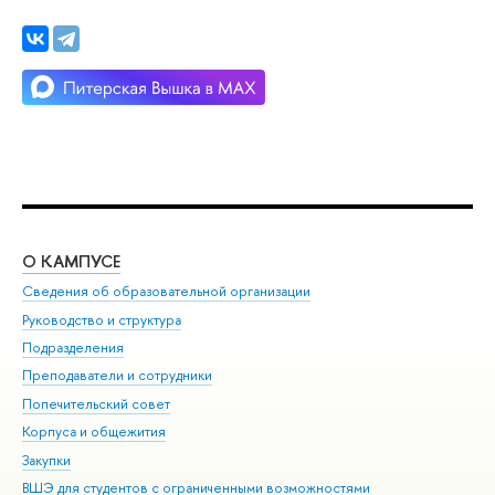
О КАМПУСЕ
ОБ
Сведения об образовательной организации
Мер
Руководство и структура
Мер
Подразделения
Дов
Преподаватели и сотрудники
Ол
Попечительский совет
При
Корпуса и общежития
При
Закупки
Ди
ВШЭ для студентов с ограниченными возможностями
До