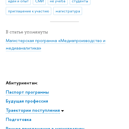
идеи и опыт
СМИ
не учеба
студенты
приглашение к участию
магистратура
В статье упомянуты
Магистерская программа «Медиапроизводство и
медиааналитика»
Абитуриентам:
Паспорт программы
Будущая профессия
Траектории поступления
Подготовка
Раннее приглашение в магистратуру