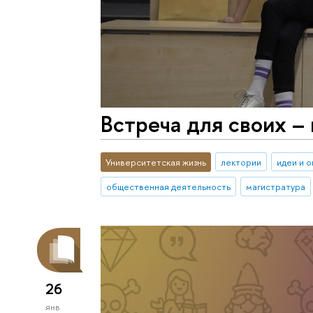
Встреча для своих –
Университетская жизнь
лектории
идеи и 
общественная деятельность
магистратура
26
янв