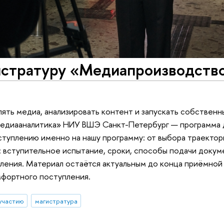
гистратуру «Медиапроизводство
лять медиа, анализировать контент и запускать собственн
едиааналитика» НИУ ВШЭ Санкт-Петербург — программа д
ступлению именно на нашу программу: от выбора траектор
: вступительное испытание, сроки, способы подачи докум
ления. Материал остаётся актуальным до конца приёмной
омфортного поступления.
 участию
магистратура