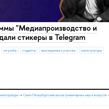
ммы "Медиапроизводство и
дали стикеры в Telegram
не учеба
студенты
приглашение к участию
магистратура
магистратуры
→
Санкт-Петербургская школа гуманитарных наук и искусств