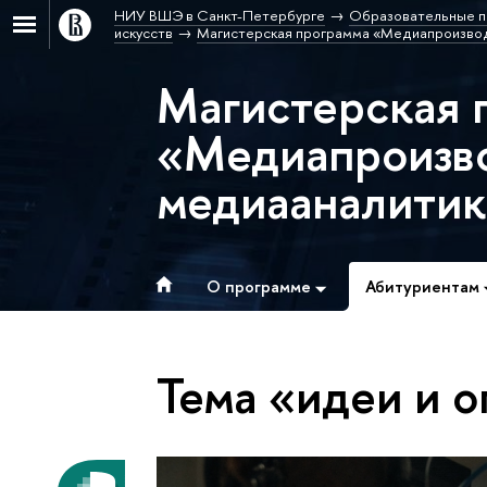
НИУ ВШЭ в Санкт-Петербурге
Образовательные п
искусств
Магистерская программа «Медиапроизвод
Магистерская 
«Медиапроизво
медиааналитик
О программе
Абитуриентам
Тема «идеи и 