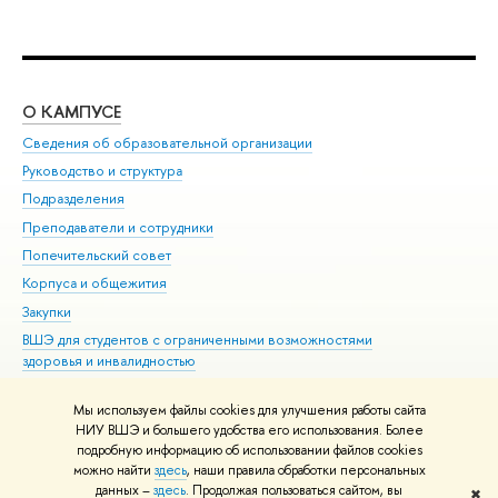
О КАМПУСЕ
ОБ
Сведения об образовательной организации
Мер
Руководство и структура
Мер
Подразделения
Дов
Преподаватели и сотрудники
Ол
Попечительский совет
При
Корпуса и общежития
При
Закупки
Ди
ВШЭ для студентов с ограниченными возможностями
До
здоровья и инвалидностью
Ас
Версия для слабовидящих
Обр
Мы используем файлы cookies для улучшения работы сайта
Единая платежная страница
НИУ ВШЭ и большего удобства его использования. Более
подробную информацию об использовании файлов cookies
можно найти
здесь
, наши правила обработки персональных
данных –
здесь
. Продолжая пользоваться сайтом, вы
✖