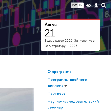
РУС
EN
Август
21
Будь в курсе 2026: Зачисление в
магистратуру — 2026
О программе
Программы двойного
диплома
Партнеры
Научно-исследовательский
семинар