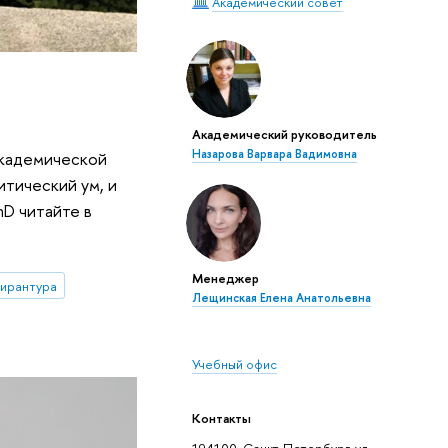
Академический совет
Академический руководитель
Назарова Варвара Вадимовна
академической
итический ум, и
hD читайте в
Менеджер
пирантура
Лещинская Елена Анатольевна
Учебный офис
Контакты
194100, Санкт-Петербург, ул.