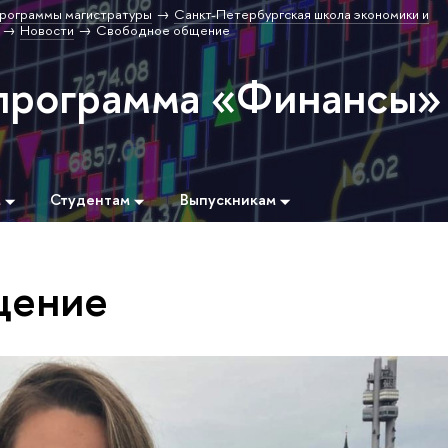
рограммы магистратуры
Санкт-Петербургская школа экономики и
Новости
Свободное общение
программа «Финансы»
м
Студентам
Выпускникам
щение