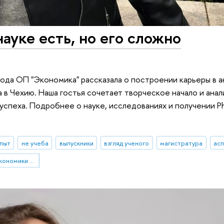
ауке есть, но его сложно
года ОП "Экономика" рассказала о построении карьеры в 
в Чехию. Наша гостья сочетает творческое начало и анал
успеха. Подробнее о науке, исследованиях и получении P
опыт
не учеба
выпускники
взгляд ученого
магистратура
ас
Выпускники Высшей школы экономики в Санкт-Петербурге