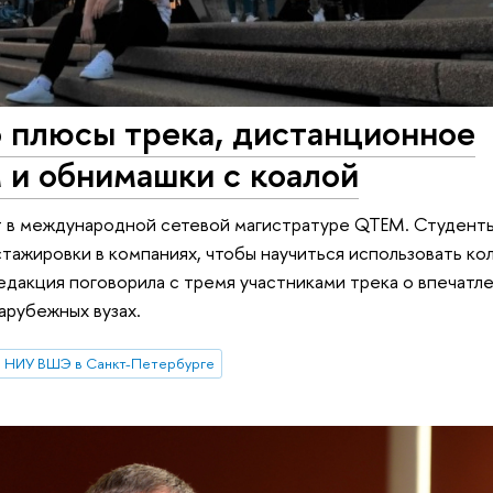
 плюсы трека, дистанционное
 и обнимашки с коалой
т в международной сетевой магистратуре QTEM. Студенты
тажировки в компаниях, чтобы научиться использовать к
дакция поговорила с тремя участниками трека о впечатле
арубежных вузах.
НИУ ВШЭ в Санкт-Петербурге