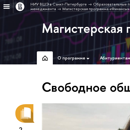
НИУ ВШЭ в Санкт-Петербурге
Образовательные п
менеджмента
Магистерская программа «Финансы»
Магистерская 
О программе
Абитуриента
Свободное об
2