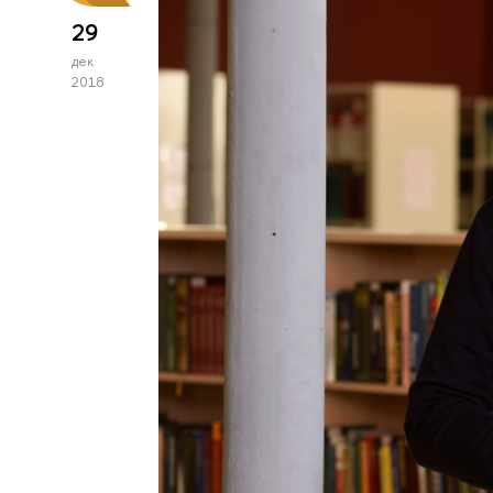
29
дек
2018