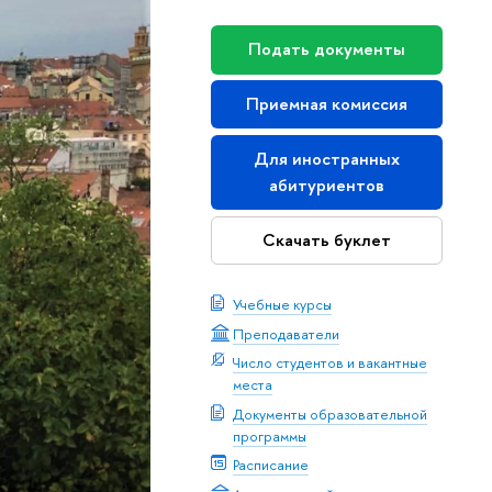
Подать документы
Приемная комиссия
Для иностранных
абитуриентов
Скачать буклет
Учебные курсы
Преподаватели
Число студентов и вакантные
места
Документы образовательной
программы
Расписание