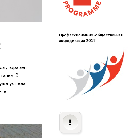
Профессионально-общественная
в
аккредитация 2018
олутора лет
таль». В
 уже успела
нге.