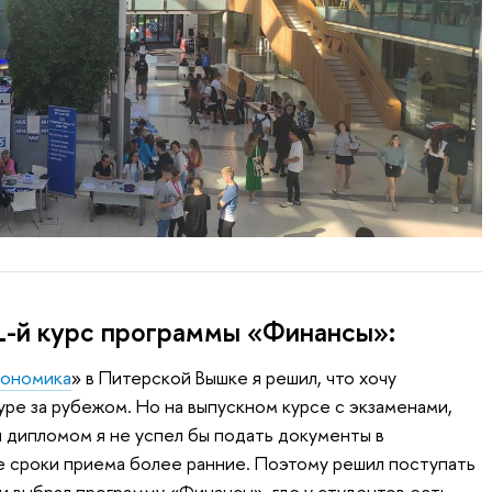
1-й курс программы «Финансы»:
ономика
» в Питерской Вышке я решил, что хочу
уре за рубежом. Но на выпускном курсе с экзаменами,
 дипломом я не успел бы подать документы в
е сроки приема более ранние. Поэтому решил поступать
и выбрал программу «Финансы», где у студентов есть