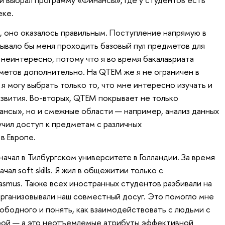
еке.
, оно оказалось правильным. Поступление напрямую в
ывало бы меня проходить базовый пул предметов для
 неинтересно, потому что я во время бакалавриата
метов дополнительно. На QTEM же я не ограничен в
я могу выбрать только то, что мне интересно изучать и
азвития. Во-вторых, QTEM покрывает не только
нсы», но и смежные области — например, анализ данных
учил доступ к предметам с различных
в Европе.
ачал в Тилбургском университете в Голландии. За время
чал soft skills. Я жил в общежитии только с
asmus. Также всех иностранных студентов разбивали на
организовывали наш совместный досуг. Это помогло мне
вободного и понять, как взаимодействовать с людьми с
урой — а это неотъемлемые атрибуты эффективной