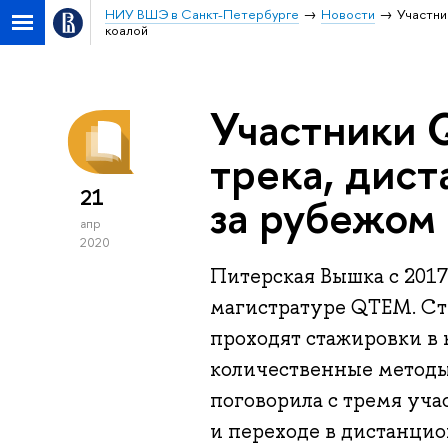
НИУ ВШЭ в Санкт-Петербурге
Новости
Участни
коалой
Участники 
трека, дис
21
за рубежом
апр
2020
Питерская Вышка с 2017
магистратуре QTEM. Ст
проходят стажировки в 
количественные методы
поговорила с тремя уча
и переходе в дистанцио