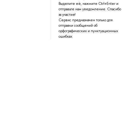
Выделите её, нажмите Ctrl+Enter и
отправьте нам уведомление. Спасибо
за участие!
Сервис предназначен только для
отправки сообщений об
орфографических и пунктуационных
ошибках.