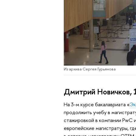
Из архива Сергея Гурьянова
Дмитрий Новичков, 
На 3-м курсе бакалавриата «
Эк
продолжить учебу в магистрат
стажировкой в компании PwC и
европейские магистратуры, гд
в сетевую магистратуру QTEM 