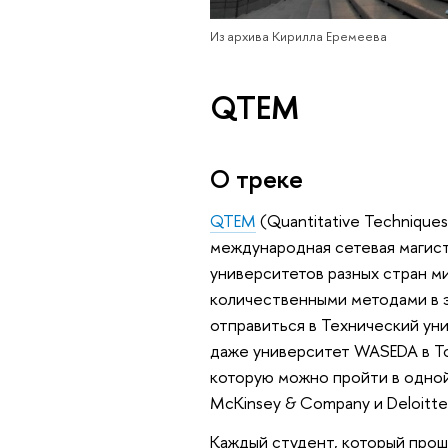
Из архива Кирилла Еремеева
QTEM
О треке
QTEM
(Quantitative Technique
международная сетевая магист
университетов разных стран м
количественными методами в 
отправиться в Технический у
даже университет WASEDA в То
которую можно пройти в одной
McKinsey & Company и Deloitte
Каждый студент, который прош