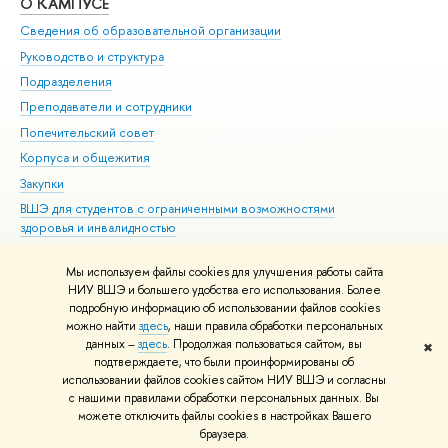
О КАМПУСЕ
ОБ
Сведения об образовательной организации
Мер
Руководство и структура
Мер
Подразделения
Дов
Преподаватели и сотрудники
Ол
Попечительский совет
При
Корпуса и общежития
При
Закупки
Ди
ВШЭ для студентов с ограниченными возможностями
До
здоровья и инвалидностью
Ас
Версия для слабовидящих
Обр
Мы используем файлы cookies для улучшения работы сайта
Единая платежная страница
НИУ ВШЭ и большего удобства его использования. Более
подробную информацию об использовании файлов cookies
можно найти
здесь
, наши правила обработки персональных
данных –
здесь
. Продолжая пользоваться сайтом, вы
✖
Редактору
подтверждаете, что были проинформированы об
© НИУ ВШЭ 1993–2026
Адреса и контакты
Условия использования
использовании файлов cookies сайтом НИУ ВШЭ и согласны
с нашими правилами обработки персональных данных. Вы
материалов
Политика конфиденциальности
Карта сайта
можете отключить файлы cookies в настройках Вашего
Шрифты HSE Sans и HSE Slab разработаны в
Школе дизайна НИУ ВШЭ
браузера.