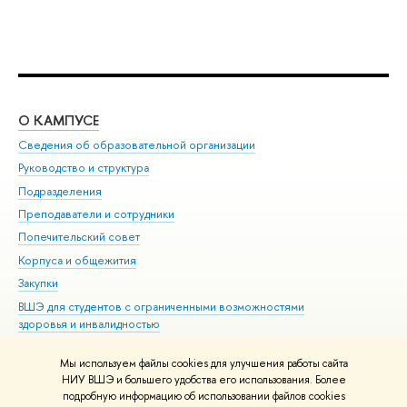
О КАМПУСЕ
ОБ
Сведения об образовательной организации
Мер
Руководство и структура
Мер
Подразделения
Дов
Преподаватели и сотрудники
Ол
Попечительский совет
При
Корпуса и общежития
При
Закупки
Ди
ВШЭ для студентов с ограниченными возможностями
До
здоровья и инвалидностью
Ас
Версия для слабовидящих
Обр
Мы используем файлы cookies для улучшения работы сайта
Единая платежная страница
НИУ ВШЭ и большего удобства его использования. Более
подробную информацию об использовании файлов cookies