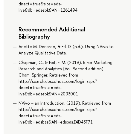
direct=true&site=eds-
live&db=edsebk&AN=1261494
Recommended Additional
Bibliography
Anette M. Denardo, & Ed. D. (n.d.). Using NVivo to
Analyze Qualitative Data.
Chapman, C., & Feit, E. M. (2019). R For Marketing
Research and Analytics (Vol. Second edition).
Cham: Springer. Retrieved from
http://search.ebscohost.com/login.aspx?
direct=true&site=eds-
live&db=edsebk&AN=2093001
NVivo – an Introduction. (2019). Retrieved from
http://search.ebscohost.com/login.aspx?
direct=true&site=eds-
live&db=edsbas&AN=edsbas.E4D45F71