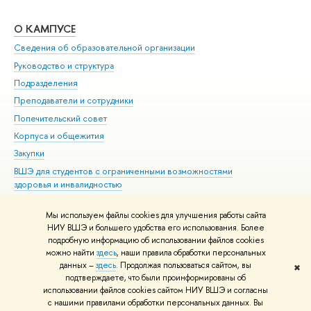
О КАМПУСЕ
ОБ
Сведения об образовательной организации
Мер
Руководство и структура
Мер
Подразделения
Дов
Преподаватели и сотрудники
Ол
Попечительский совет
При
Корпуса и общежития
При
Закупки
Ди
ВШЭ для студентов с ограниченными возможностями
До
здоровья и инвалидностью
Ас
Версия для слабовидящих
Обр
Мы используем файлы cookies для улучшения работы сайта
Единая платежная страница
НИУ ВШЭ и большего удобства его использования. Более
подробную информацию об использовании файлов cookies
можно найти
здесь
, наши правила обработки персональных
данных –
здесь
. Продолжая пользоваться сайтом, вы
✖
Редактору
подтверждаете, что были проинформированы об
© НИУ ВШЭ 1993–2026
Адреса и контакты
Условия использования
использовании файлов cookies сайтом НИУ ВШЭ и согласны
с нашими правилами обработки персональных данных. Вы
материалов
Политика конфиденциальности
Карта сайта