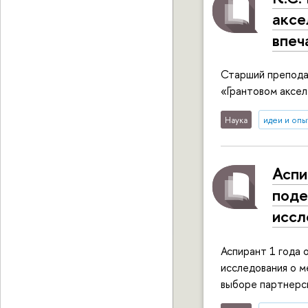
аксе
впеч
Старший препода
«Грантовом аксел
Наука
идеи и опы
Аспи
поде
иссл
Аспирант 1 года 
исследования о м
выборе партнерск