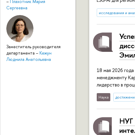
ESG-AI для регио
–
Плахотник Мария
Сергеевна
исследования и ана
Успе
дисс
Заместитель руководителя
департамента
–
Кежун
Эмил
Людмила Анатольевна
18 мая 2026 года
менеджменту Кар
лидерство в проц
Наука
достижени
НУГ 
инте