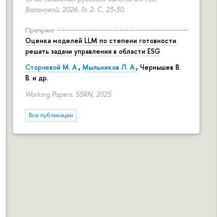
Вагановой, 2026. Гл. 2.
С. 23-30.
Препринт
Оценка моделей LLM по степени готовности
решать задачи управления в области ESG
Сторчевой М. А.
,
Мыльников Л. А.
, Чернышев В.
В. и др.
Working Papers. SSRN, 2025
Все публикации