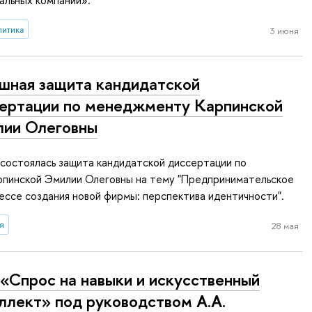
нальных компаний».
литика
3 июня
шная защита кандидатской
ертации по менеджменту Карпинской
ии Олеговны
 состоялась защита кандидатской диссертации по
пинской Эмилии Олеговны на тему "Предпринимательское
ессе создания новой фирмы: перспектива идентичности".
я
28 мая
«Спрос на навыки и искусственный
ллект» под руководством А.А.