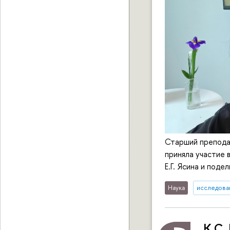
Старший препода
приняла участие 
Е.Г. Ясина и поде
Наука
исследован
К.С.