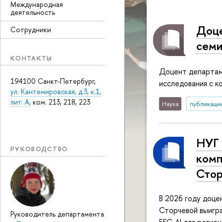
Международная
деятельность
Доце
Сотрудники
семи
КОНТАКТЫ
Доцент департам
194100 Санкт-Петербург,
исследования с к
ул. Кантемировская, д.3, к.1,
лит. А
,
ком. 213, 218, 223
Наука
публикаци
НУГ 
РУКОВОДСТВО
комп
Стор
В 2026 году доц
Сторчевой выигра
Руководитель департамента