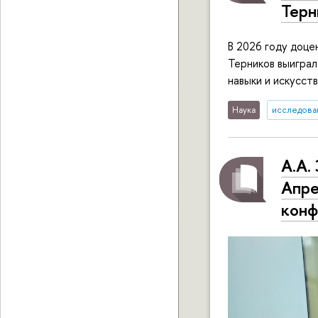
Терн
В 2026 году доц
Терников выиграл
навыки и искусст
Наука
исследован
А.А.
Апре
конф