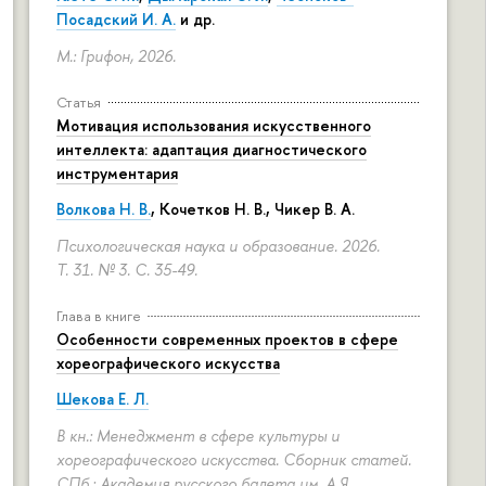
Посадский И. А.
и др.
М.: Грифон, 2026.
Статья
Мотивация использования искусственного
интеллекта: адаптация диагностического
инструментария
Волкова Н. В.
, Кочетков Н. В., Чикер В. А.
Психологическая наука и образование. 2026.
Т. 31. № 3.
С. 35-49.
Глава в книге
Особенности современных проектов в сфере
хореографического искусства
Шекова Е. Л.
В кн.: Менеджмент в сфере культуры и
хореографического искусства. Сборник статей.
СПб.: Академия русского балета им. А.Я.