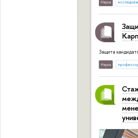
Наука
исследован
Защи
Карп
Защита кандидат
Наука
профессо
Стаж
межд
мене
унив