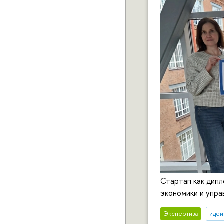
Стартап как дипл
экономики и упра
Экспертиза
идеи