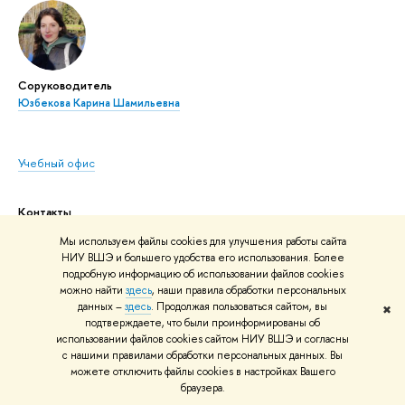
Соруководитель
Юзбекова Карина Шамильевна
Учебный офис
Контакты
190068,
Санкт-Петербург
,
Мы используем файлы cookies для улучшения работы сайта
наб. Канала Грибоедова, д. 123, каб. 310
НИУ ВШЭ и большего удобства его использования. Более
подробную информацию об использовании файлов cookies
Телефон: +7 (812) 644-59-11
можно найти
здесь
, наши правила обработки персональных
данных –
здесь
. Продолжая пользоваться сайтом, вы
✖
доб. 61710 или 61865
подтверждаете, что были проинформированы об
Режим работы:
использовании файлов cookies сайтом НИУ ВШЭ и согласны
с нашими правилами обработки персональных данных. Вы
Пн. – Пт.: 10:00–18:00
можете отключить файлы cookies в настройках Вашего
Сб. – Вс.: Выходной
браузера.