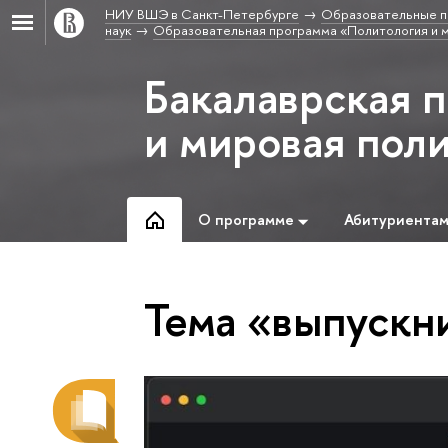
НИУ ВШЭ в Санкт-Петербурге
Образовательные п
наук
Образовательная программа «Политология и м
Бакалаврская 
и мировая пол
О программе
Абитуриента
Тема «выпускн