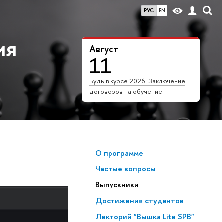
РУС
EN
ия
Август
11
Будь в курсе 2026: Заключение
договоров на обучение
О программе
Частые вопросы
Выпускники
Достижения студентов
Лекторий "Вышка Lite SPB"