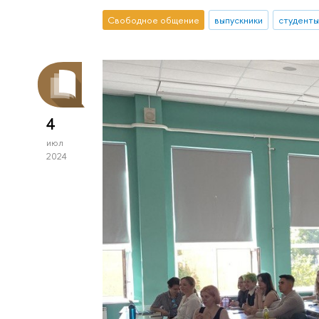
Свободное общение
выпускники
студенты
4
июл
2024