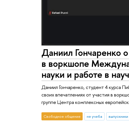
Даниил Гончаренко о
в воркшопе Междуна
науки и работе в нау
Даниил Гончаренко, студент 4 курса П
своих впечатлениях от участия в воркш
группе Центра комплексных европейск
Свободное общение
не учеба
выпускники