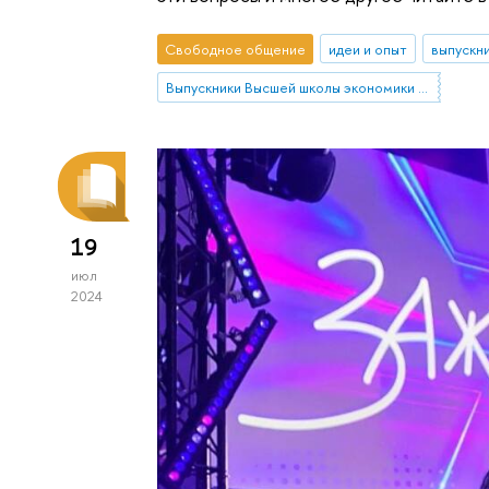
Свободное общение
идеи и опыт
выпускн
Выпускники Высшей школы экономики в Санкт-Петербурге
19
июл
2024