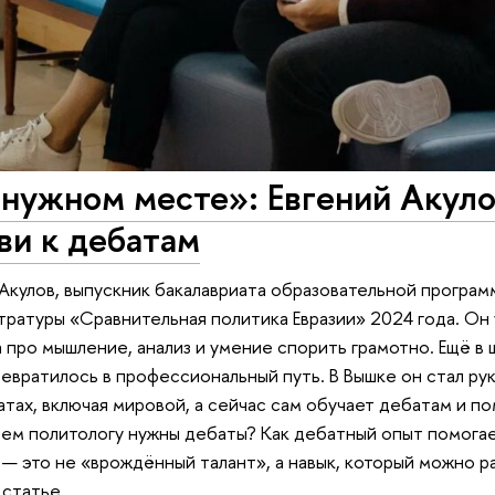
 нужном месте»: Евгений Акуло
ви к дебатам
 Акулов, выпускник бакалавриата образовательной програ
тратуры «Сравнительная политика Евразии» 2024 года. Он
а про мышление, анализ и умение спорить грамотно. Ещё в 
ревратилось в профессиональный путь. В Вышке он стал р
атах, включая мировой, а сейчас сам обучает дебатам и п
чем политологу нужны дебаты? Как дебатный опыт помогае
— это не «врождённый талант», а навык, который можно р
 статье.