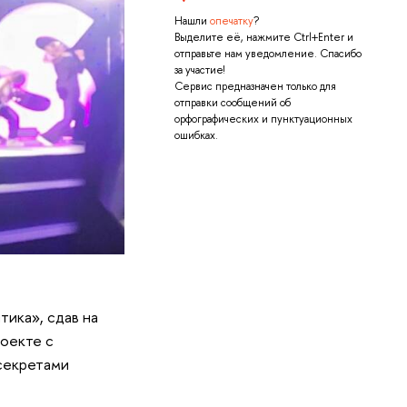
Нашли
опечатку
?
Выделите её, нажмите Ctrl+Enter и
отправьте нам уведомление. Спасибо
за участие!
Сервис предназначен только для
отправки сообщений об
орфографических и пунктуационных
ошибках.
тика», сдав на
роекте с
секретами