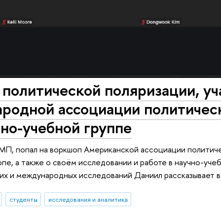
 политической поляризации, уч
родной ассоциации политичес
чно-учебной группе
иМП, попал на воркшоп Американской ассоциации политиче
опе, а также о своём исследовании и работе в научно-уче
их и международных исследований Даниил рассказывает в
студенты
исследования и аналитика