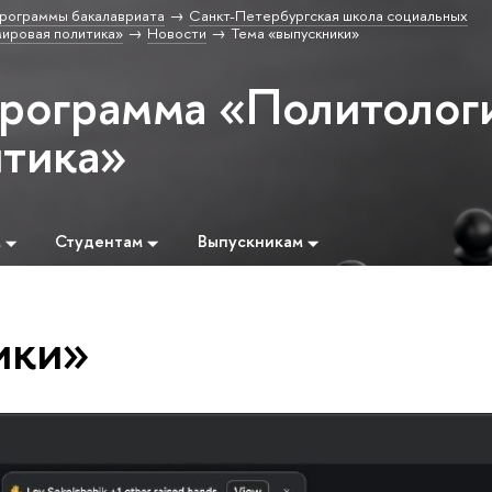
рограммы бакалавриата
Санкт-Петербургская школа социальных
ировая политика»
Новости
Тема «выпускники»
программа «Политолог
итика»
м
Студентам
Выпускникам
ики»