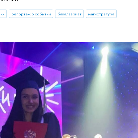
ики
репортаж о событии
бакалавриат
магистратура