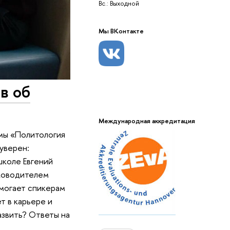
Вс.: Выходной
Мы ВКонтакте
в об
Международная аккредитация
ммы «Политология
 уверен:
школе Евгений
уководителем
омогает спикерам
т в карьере и
азвить? Ответы на