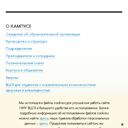
О КАМПУСЕ
ОБ
Сведения об образовательной организации
Мер
Руководство и структура
Мер
Подразделения
Дов
Преподаватели и сотрудники
Ол
Попечительский совет
При
Корпуса и общежития
При
Закупки
Ди
ВШЭ для студентов с ограниченными возможностями
До
здоровья и инвалидностью
Ас
Версия для слабовидящих
Обр
Мы используем файлы cookies для улучшения работы сайта
Единая платежная страница
НИУ ВШЭ и большего удобства его использования. Более
подробную информацию об использовании файлов cookies
можно найти
здесь
, наши правила обработки персональных
данных –
здесь
. Продолжая пользоваться сайтом, вы
✖
Редактору