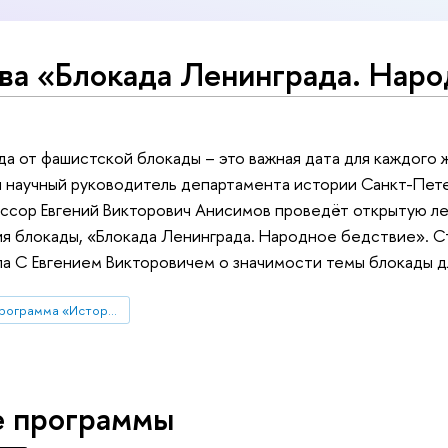
ова «Блокада Ленинграда. Нар
 от фашистской блокады – это важная дата для каждого 
и научный руководитель департамента истории Санкт-Пет
ессор Евгений Викторович Анисимов проведёт открытую л
я блокады, «Блокада Ленинграда. Народное бедствие». С
а С Евгением Викторовичем о значимости темы блокады д
Образовательная программа «История»
е программы