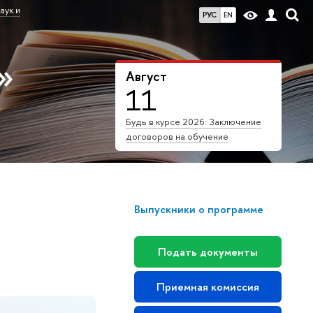
аук и
РУС
EN
»
Август
11
Будь в курсе 2026: Заключение
договоров на обучение
Выпускники о программе
Подать документы
Приемная комиссия