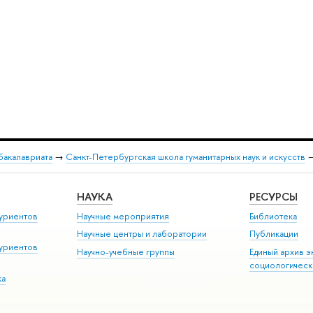
бакалавриата
→
Санкт-Петербургская школа гуманитарных наук и искусств
НАУКА
РЕСУРСЫ
уриентов
Научные мероприятия
Библиотека
Научные центры и лаборатории
Публикации
уриентов
Научно-учебные группы
Единый архив э
социологическ
ка