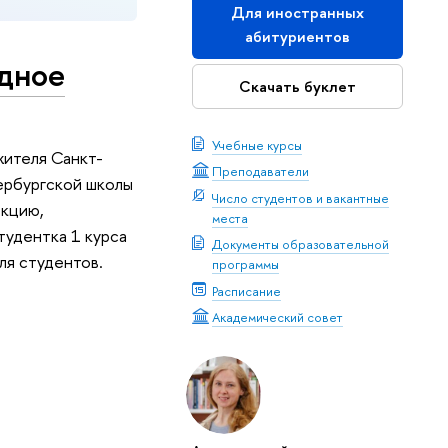
Для иностранных
абитуриентов
одное
Скачать буклет
Учебные курсы
жителя Санкт-
Преподаватели
ербургской школы
Число студентов и вакантные
екцию,
места
тудентка 1 курса
Документы образовательной
ля студентов.
программы
Расписание
Академический совет