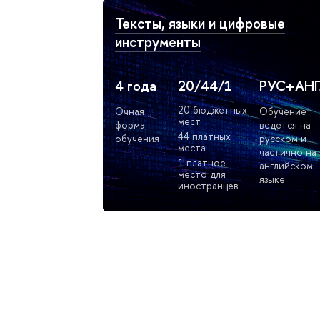
Тексты, языки и цифровые
инструменты
4 года
20/44/1
РУС+АН
20 бюджетных
Очная
Обучение
мест
форма
ведется на
44 платных
обучения
русском и
места
частично на
1 платное
английском
место для
языке
иностранцев