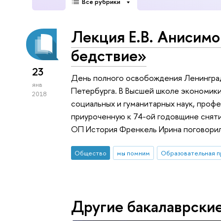
Все рубрики
Лекция Е.В. Анисим
бедствие»
23
День полного освобождения Ленинграда
янв
Петербурга. В Высшей школе экономик
2018
социальных и гуманитарных наук, проф
приуроченную к 74-ой годовщине сняти
ОП История Френкель Ирина поговорил
Общество
мы помним
Другие бакалаврски