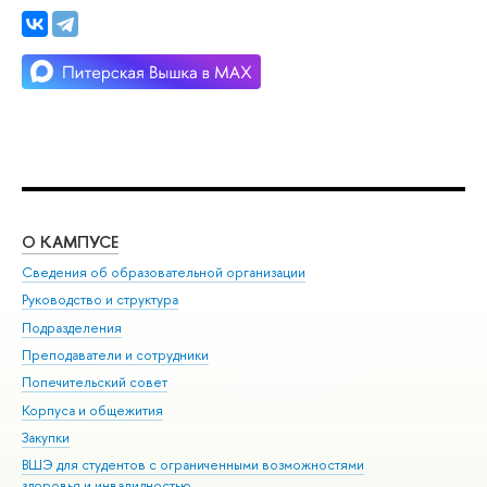
О КАМПУСЕ
ОБ
Сведения об образовательной организации
Мер
Руководство и структура
Мер
Подразделения
Дов
Преподаватели и сотрудники
Ол
Попечительский совет
При
Корпуса и общежития
При
Закупки
Ди
ВШЭ для студентов с ограниченными возможностями
До
здоровья и инвалидностью