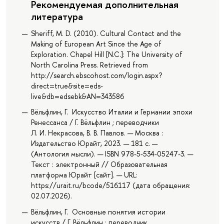
Рекомендуемая дополнительная
литература
Sheriff, M. D. (2010). Cultural Contact and the
Making of European Art Since the Age of
Exploration. Chapel Hill [N.C.]: The University of
North Carolina Press. Retrieved from
http://search.ebscohost.com/login.aspx?
direct=true&site=eds-
live&db=edsebk&AN=343586
Вёльфлин, Г. Искусство Италии и Германии эпохи
Ренессанса / Г. Вёльфлин ; переводчики
Л. И. Некрасова, В. В. Павлов. — Москва :
Издательство Юрайт, 2023. — 181 с. —
(Антология мысли). — ISBN 978-5-534-05247-3. —
Текст : электронный // Образовательная
платформа Юрайт [сайт]. — URL:
https://urait.ru/bcode/516117 (дата обращения:
02.07.2026).
Вёльфлин, Г. Основные понятия истории
искусств / Г. Вёльфлин ; переводчик