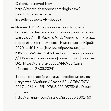
Oxford. Retrieved from
http://search.ebscohost.com/login.aspx?
direct=true&site=eds-
live&db=edsebk&AN=335669
Ильина, Т. В. История искусства Западной
Европы. От Античности до наших дней : учебник
для вузов / Т. В. Ильина, М. С. Фомина. — 7-е изд.,
перераб. и доп. — Москва : Издательство Юрайт,
2020. — 401 с. — (Высшее образование). —
ISBN 978-5-534-12142-1. — Текст : электронный
// Образовательная платформа Юрайт [сайт]. —
URL: https://urait.ru/bcode/446905 (дата
обращения: 27.08.2024).
Теория формообразования в изобразительном
искусстве: Учебник / Власов В.Г. - СПб:СПбГУ,
2017. - 264 с.: ISBN 978-5-288-05732-8 - Режим
доступа:
http://znanium.com/catalog/product/1001460