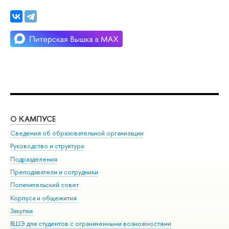
О КАМПУСЕ
ОБ
Сведения об образовательной организации
Мер
Руководство и структура
Мер
Подразделения
Дов
Преподаватели и сотрудники
Ол
Попечительский совет
При
Корпуса и общежития
При
Закупки
Ди
ВШЭ для студентов с ограниченными возможностями
До