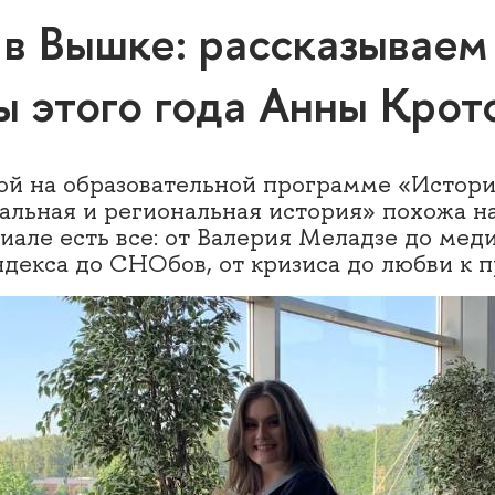
 в Вышке: рассказываем
ы этого года Анны Крот
й на образовательной программе «Истори
альная и региональная история» похожа н
риале есть все: от Валерия Меладзе до мед
ндекса до СНОбов, от кризиса до любви к п