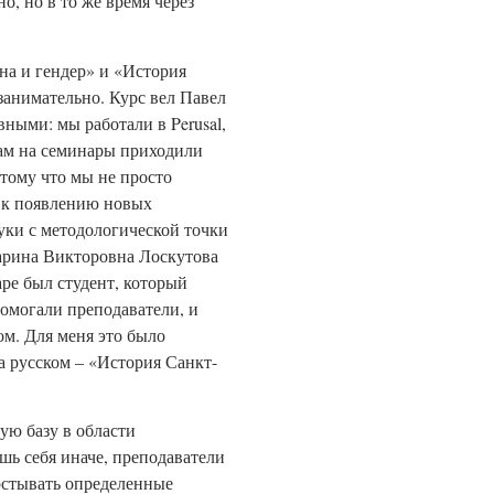
о, но в то же время через
а и гендер» и «История
занимательно. Курс вел Павел
ными: мы работали в Perusal,
 нам на семинары приходили
тому что мы не просто
о к появлению новых
уки с методологической точки
Марина Викторовна Лоскутова
аре был студент, который
омогали преподаватели, и
м. Для меня это было
а русском – «История Санкт-
ую базу в области
шь себя иначе, преподаватели
рстывать определенные