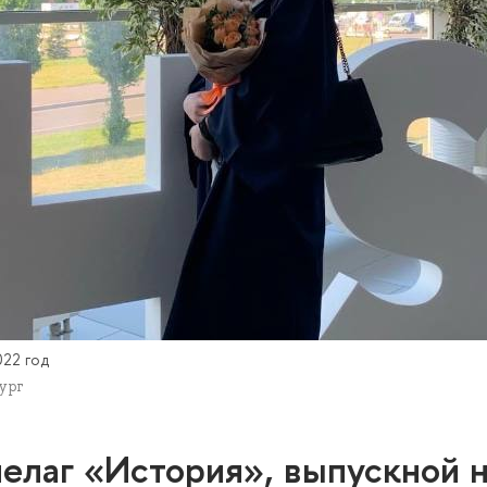
022 год
ург
пелаг «История», выпускной 