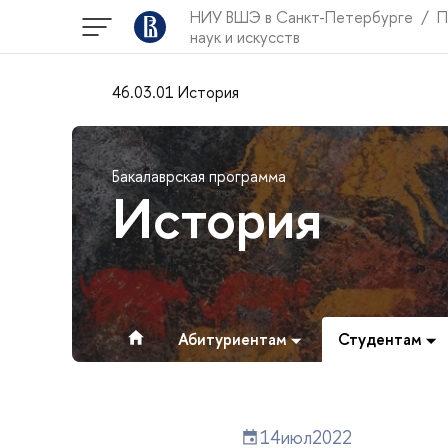
НИУ ВШЭ в Санкт-Петербурге
П
наук и искусств
46.03.01 История
Бакалаврская программа
История
Абитуриентам
Студентам
14
июл
2022