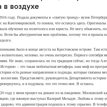
 в воздухе
 2016 году. Подала документы в «святую троицу» вузов Петерб
с на Кантемировской, то поняла, что останусь здесь. Оригиналы 
ала обучение на политолога или юриста. Не могу объяснить, по
ло. Всем бы абитуриентам мои проблемы, потому что я прошла н
едолго.
пниками было в конце августа на Крестовском острове. Там есть 
 волнительно, неловко, но очень интересно. Первого сентября 
лями. Не знаю, сохранилась ли эта традиция сейчас, но тогда 
«История» – это такая любопытная метафора, наш миф на програм
истории есть разные направления и подходы, которые связаны м
ас коллегами. Представляете, руководитель Департамента истории
ревернулось, и я подумала, что это точно мое. Я остаюсь.
20 году у меня прошел на диване из-за пандемии. Московский к
яцию, где вживую выступал Валерий Меладзе. Любовь к этому 
здорово, что администрация подошла к этому серьезно. В телефон