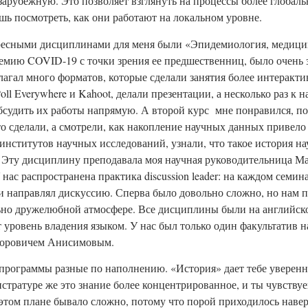
арубежную. Это позволяет взглянуть на процессы более глобальн
ь посмотреть, как они работают на локальном уровне.
ресными дисциплинами для меня были «Эпидемиология, медицин
емию COVID-19 с точки зрения ее предшественниц, было очень 
агал много форматов, которые сделали занятия более интерактив
oll Everywhere и Kahoot, делали презентации, а несколько раз к
обсудить их работы напрямую. А второй курс мне понравился, по
-то сделали, а смотрели, как накопление научных данных привел
институтов научных исследований, узнали, что такое история на
ть. Эту дисциплину преподавала моя научная руководительница 
нас распространена практика discussion leader: на каждом семин
и направлял дискуссию. Сперва было довольно сложно, но нам п
но дружелюбной атмосфере. Все дисциплины были на английско
уровень владения языком. У нас был только один факультатив н
кторовичем Анисимовым.
 программы разные по наполнению. «История» дает тебе уверенн
стратуре же это знание более концентрированное, и ты чувствуе
 этом плане бывало сложно, потому что порой приходилось наве