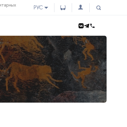
итарных
РУС