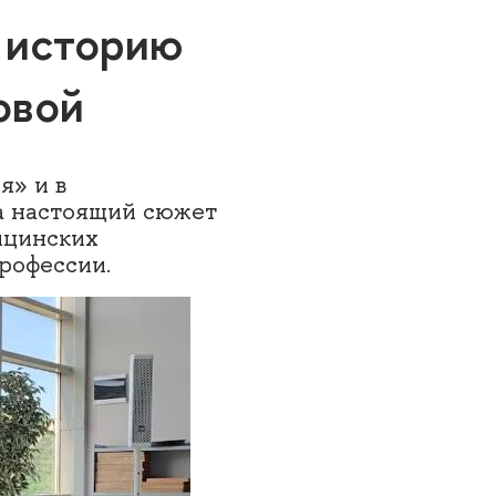
 историю
овой
я» и в
а настоящий сюжет
ицинских
рофессии.