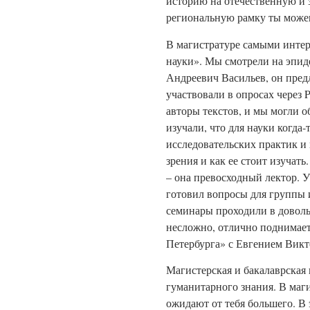
историю на отечественную и з
региональную рамку ты можеш
В магистратуре самыми инте
науки». Мы смотрели на эпид
Андреевич Васильев, он предл
участвовали в опросах через P
авторы текстов, и мы могли 
изучали, что для науки когда
исследовательских практик и 
зрения и как ее стоит изуча
– она превосходный лектор. У 
готовил вопросы для группы 
семинары проходили в доволь
несложно, отлично поднимает 
Петербурга» с Евгением Ви
Магистерская и бакалаврская
гуманитарного знания. В маги
ожидают от тебя большего. В