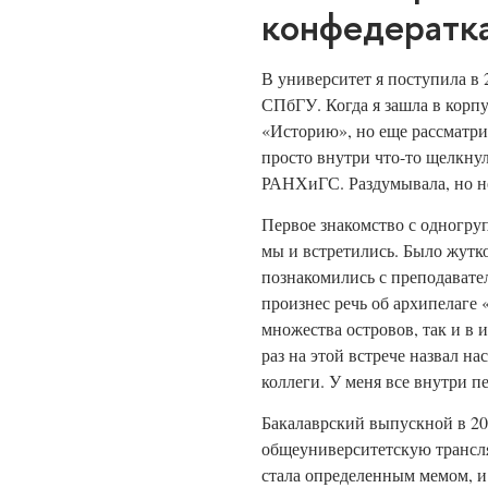
конфедератка
В университет я поступила в
СПбГУ. Когда я зашла в корпу
«Историю», но еще рассматрив
просто внутри что-то щелкну
РАНХиГС. Раздумывала, но н
Первое знакомство с одногруп
мы и встретились. Было жутко
познакомились с преподавате
произнес речь об архипелаге 
множества островов, так и в 
раз на этой встрече назвал н
коллеги. У меня все внутри пе
Бакалаврский выпускной в 20
общеуниверситетскую трансл
стала определенным мемом, и 