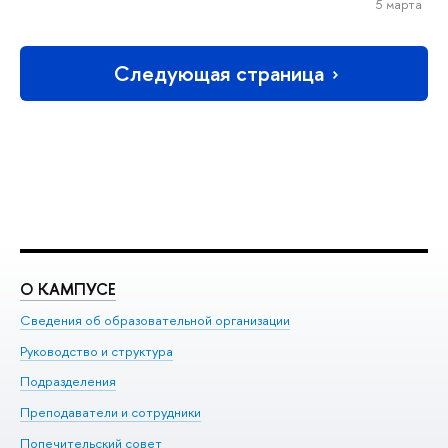
5 марта
Следующая страница
О КАМПУСЕ
О
Сведения об образовательной организации
Ме
Руководство и структура
Ме
Подразделения
До
Преподаватели и сотрудники
Ол
Попечительский совет
Пр