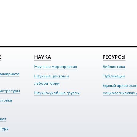
Е
НАУКА
РЕСУРСЫ
Научные мероприятия
Библиотека
алавриата
Научные центры и
Публикации
лаборатории
Единый архив эко
гистратуры
Научно-учебные группы
социологических 
отовка
иат
туру