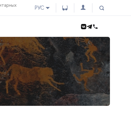
итарных
РУС