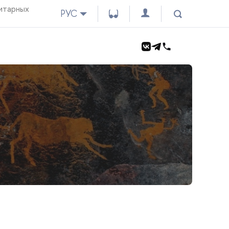
итарных
РУС