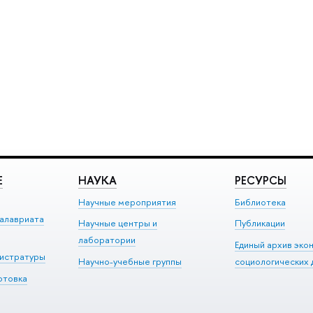
Е
НАУКА
РЕСУРСЫ
Научные мероприятия
Библиотека
алавриата
Научные центры и
Публикации
лаборатории
Единый архив эко
гистратуры
Научно-учебные группы
социологических 
отовка