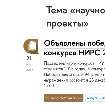
Тема «научн
проекты»
Объявлены побе
конкурса НИРС 
21
Подведены итоги конкурса НИУ
дек
студентов 2015 года». В конкур
2015
Победителями стали 94 студен
награждения состоится 28 декабр
17.00.
Университетская жизнь
выпускник