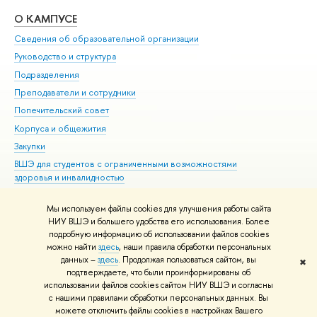
О КАМПУСЕ
ОБ
Сведения об образовательной организации
Мер
Руководство и структура
Мер
Подразделения
Дов
Преподаватели и сотрудники
Ол
Попечительский совет
При
Корпуса и общежития
При
Закупки
Ди
ВШЭ для студентов с ограниченными возможностями
До
здоровья и инвалидностью
Ас
Версия для слабовидящих
Обр
Мы используем файлы cookies для улучшения работы сайта
Единая платежная страница
НИУ ВШЭ и большего удобства его использования. Более
подробную информацию об использовании файлов cookies
можно найти
здесь
, наши правила обработки персональных
данных –
здесь
. Продолжая пользоваться сайтом, вы
✖
Редактору
подтверждаете, что были проинформированы об
© НИУ ВШЭ 1993–2026
Адреса и контакты
Условия использования
использовании файлов cookies сайтом НИУ ВШЭ и согласны
с нашими правилами обработки персональных данных. Вы
материалов
Политика конфиденциальности
Карта сайта
можете отключить файлы cookies в настройках Вашего
Шрифты HSE Sans и HSE Slab разработаны в
Школе дизайна НИУ ВШЭ