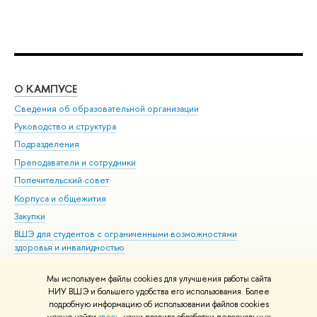
О КАМПУСЕ
ОБ
Сведения об образовательной организации
Мер
Руководство и структура
Мер
Подразделения
Дов
Преподаватели и сотрудники
Ол
Попечительский совет
При
Корпуса и общежития
При
Закупки
Ди
ВШЭ для студентов с ограниченными возможностями
До
здоровья и инвалидностью
Ас
Версия для слабовидящих
Обр
Мы используем файлы cookies для улучшения работы сайта
Единая платежная страница
НИУ ВШЭ и большего удобства его использования. Более
подробную информацию об использовании файлов cookies