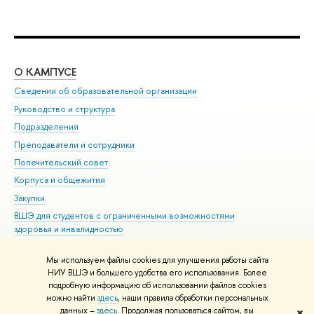
О КАМПУСЕ
ОБ
Сведения об образовательной организации
Мер
Руководство и структура
Мер
Подразделения
Дов
Преподаватели и сотрудники
Ол
Попечительский совет
При
Корпуса и общежития
При
Закупки
Ди
ВШЭ для студентов с ограниченными возможностями
До
здоровья и инвалидностью
Ас
Версия для слабовидящих
Обр
Мы используем файлы cookies для улучшения работы сайта
Единая платежная страница
НИУ ВШЭ и большего удобства его использования. Более
подробную информацию об использовании файлов cookies
можно найти
здесь
, наши правила обработки персональных
данных –
здесь
. Продолжая пользоваться сайтом, вы
✖