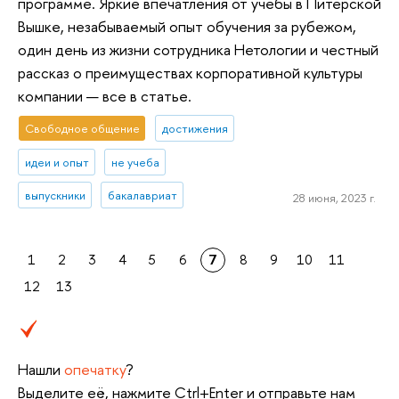
программе. Яркие впечатления от учебы в Питерской
Вышке, незабываемый опыт обучения за рубежом,
один день из жизни сотрудника Нетологии и честный
рассказ о преимуществах корпоративной культуры
компании — все в статье.
Свободное общение
достижения
идеи и опыт
не учеба
выпускники
бакалавриат
28 июня, 2023 г.
1
2
3
4
5
6
7
8
9
10
11
12
13
Нашли
опечатку
?
Выделите её, нажмите Ctrl+Enter и отправьте нам