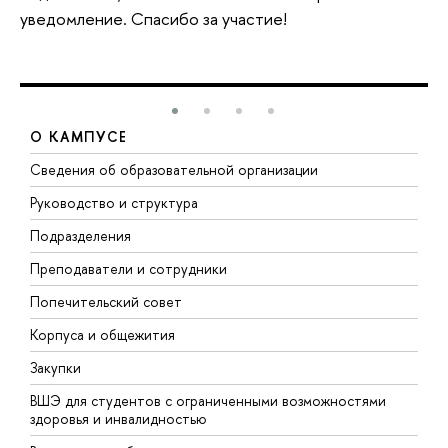
уведомление. Спасибо за участие!
О КАМПУСЕ
Сведения об образовательной организации
М
Руководство и структура
М
Подразделения
Д
Преподаватели и сотрудники
О
Попечительский совет
П
Корпуса и общежития
П
Закупки
Д
ВШЭ для студентов с ограниченными возможностями
Д
здоровья и инвалидностью
А