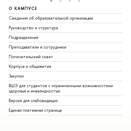
О КАМПУСЕ
Сведения об образовательной организации
М
Руководство и структура
М
Подразделения
Д
Преподаватели и сотрудники
О
Попечительский совет
П
Корпуса и общежития
П
Закупки
Д
ВШЭ для студентов с ограниченными возможностями
Д
здоровья и инвалидностью
А
Версия для слабовидящих
О
Единая платежная страница