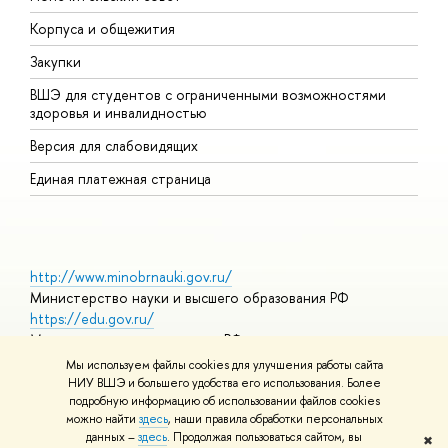
Корпуса и общежития
П
Закупки
Д
ВШЭ для студентов с ограниченными возможностями
Д
здоровья и инвалидностью
А
Версия для слабовидящих
О
Единая платежная страница
http://www.minobrnauki.gov.ru/
Министерство науки и высшего образования РФ
https://edu.gov.ru/
Министерство просвещения РФ
https://elearning.hse.ru/mooc
Мы используем файлы cookies для улучшения работы сайта
Массовые открытые онлайн-курсы
НИУ ВШЭ и большего удобства его использования. Более
подробную информацию об использовании файлов cookies
можно найти
здесь
, наши правила обработки персональных
данных –
здесь
. Продолжая пользоваться сайтом, вы
✖
© НИУ ВШЭ 1993–2026
Адреса и контакты
Условия