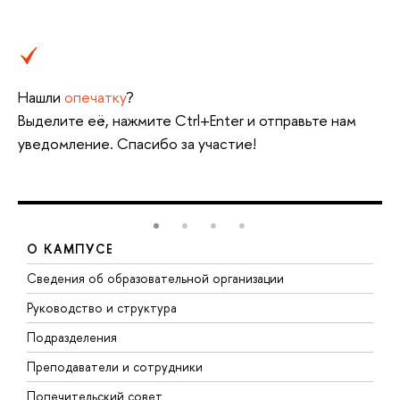
Нашли
опечатку
?
Выделите её, нажмите Ctrl+Enter и отправьте нам
уведомление. Спасибо за участие!
О КАМПУСЕ
Сведения об образовательной организации
М
Руководство и структура
М
Подразделения
Д
Преподаватели и сотрудники
О
Попечительский совет
П