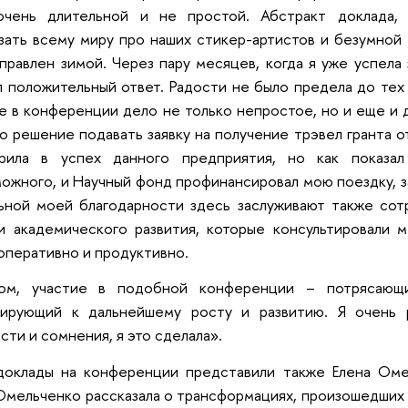
очень длительной и не простой. Абстракт доклада,
зать всему миру про наших стикер-артистов и безумной 
правлен зимой. Через пару месяцев, когда я уже успела 
 положительный ответ. Радости не было предела до тех п
е в конференции дело не только непростое, но и еще и д
о решение подавать заявку на получение трэвел гранта о
рила в успех данного предприятия, но как показал
ожного, и Научный фонд профинансировал мою поездку, з
ьной моей благодарности здесь заслуживают также сот
и академического развития, которые консультировали 
оперативно и продуктивно.
ом, участие в подобной конференции – потрясающ
лирующий к дальнейшему росту и развитию. Я очень 
сти и сомнения, я это сделала».
доклады на конференции представили также Елена Омел
Омельченко рассказала о трансформациях, произошедших