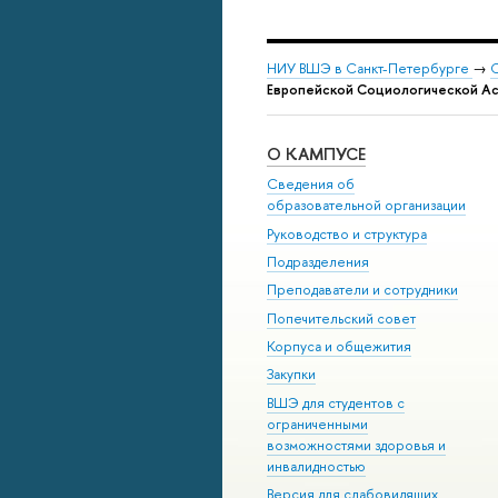
НИУ ВШЭ в Санкт-Петербурге
→
С
Европейской Социологической А
О КАМПУСЕ
Сведения об
образовательной организации
Руководство и структура
Подразделения
Преподаватели и сотрудники
Попечительский совет
Корпуса и общежития
Закупки
ВШЭ для студентов с
ограниченными
возможностями здоровья и
инвалидностью
Версия для слабовидящих