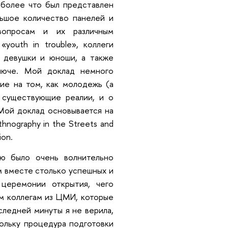
 более что был представлен
ьшое количество панелей и
вопросам и их различным
youth in trouble», коллеги
 девушки и юноши, а также
люче. Мой доклад немного
ние на том, как молодежь (а
 существующие реалии, и о
 Мой доклад основывается на
hnography in the Streets and
ion.
лю было очень волнительно
м вместе столько успешных и
церемонии открытия, чего
м коллегам из ЦМИ, которые
следней минуты я не верила,
ольку процедура подготовки