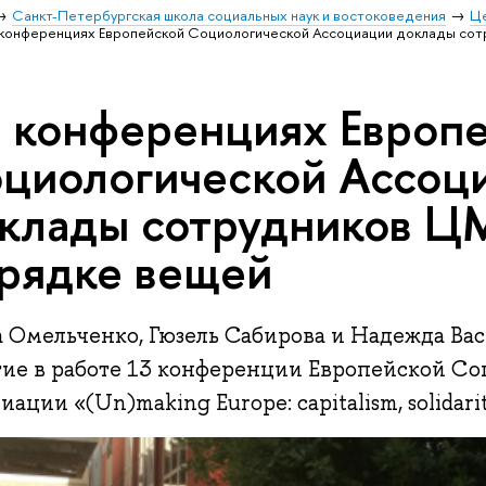
Санкт-Петербургская школа социальных наук и востоковедения
Ц
конференциях Европейской Социологической Ассоциации доклады сот
 конференциях Европ
циологической Ассоц
клады сотрудников Ц
рядке вещей
а Омельченко, Гюзель Сабирова и Надежда Ва
тие в работе 13 конференции Европейской С
иации «(Un)making Europe: capitalism, solidaritie