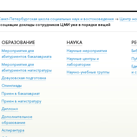
анкт-Петербургская школа социальных наук и востоковедения
→
Центр мо
ссоциации доклады сотрудников ЦМИ уже в порядке вещей
ОБРАЗОВАНИЕ
НАУКА
Р
Мероприятия для
Научные мероприятия
Би
абитуриентов бакалавриата
Научные центры и
Пу
Мероприятия для
лаборатории
Ед
абитуриентов магистратуры
Научно-учебные группы
и 
Довузовская подготовка
Олимпиады
Прием в бакалавриат
Прием в магистратуру
Диплом+
Дополнительное
образование
Аспирантура