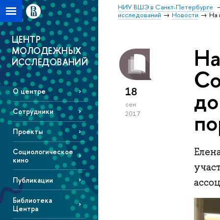
НИУ ВШЭ в Санкт-Петербурге
исследований
Новости
На 
ЦЕНТР
На
МОЛОДЕЖНЫХ
ИССЛЕДОВАНИЙ
Со
18
до
О центре
сен
Сотрудники
по
2017
Проекты
Елен
Социологическое
кино
учас
Публикации
ассоц
Библиотека
Центра