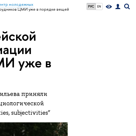
ентр молодежных
РУС
EN
рудников ЦМИ уже в порядке вещей
ейской
иации
МИ уже в
сильева приняли
оциологической
s, subjectivities”