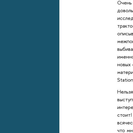
Очень
довол
иссле
тракт
описы
межпо
выбива
именн
новых 
матери
Statio
Нельз
выступ
интер
стоит!
всячес
что мн