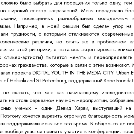
 сложно было выбрать для посещения только одну, тем
ьно широкий спектр направлений. Меня порадовало бол
дований, посвященных разнообразным молодежным 
овкам. Например, в моей секции был сделан упор на «
вали трудности, с которыми сталкиваются современные
коленческие различия, но опять же в проблемном к
лся из этой риторики, я пыталась акцентировать внима
о стикер-артисты) пытается менять и переопределять
формах гражданства, которые в связи с этим возникают.
алах проекта DIGITAL YOUTH IN THE MEDIA CITY: Urban Et
ns of Helsinki and St Petersburg, поддержанный Kone Foundat
я не сказать, что мне как начинающему исследовате
ать на столь серьезном научном мероприятии, собравше
есных ученых – один Дэвид Харви, выступавший на 
 Поэтому хочется выразить огромную благодарность мои
ки поддерживали меня все это время. В общем-то до по
е вообще удастся принять участие в конференции, поск