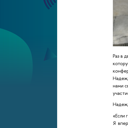
Раз в 
котору
конфер
Надежд
нами с
участи
Надежд
«Если 
Я впер