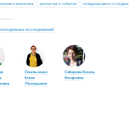
ования и аналитика
репортаж о событии
межд
молодежных исследований
ва
Омельченко
Сабирова Гюзель
а
Елена
Ансаровна
вовна
Леонидовна