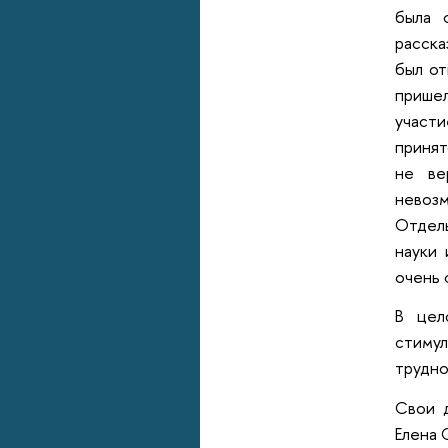
была 
расска
был от
пришел
участи
принят
не ве
невозм
Отдел
науки 
очень 
В цел
стиму
трудно
Свои 
Елена 