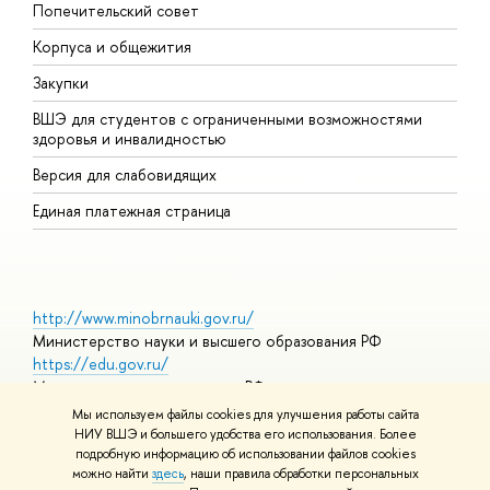
Попечительский совет
П
Корпуса и общежития
П
Закупки
Д
ВШЭ для студентов с ограниченными возможностями
Д
здоровья и инвалидностью
А
Версия для слабовидящих
О
Единая платежная страница
http://www.minobrnauki.gov.ru/
Министерство науки и высшего образования РФ
https://edu.gov.ru/
Министерство просвещения РФ
https://elearning.hse.ru/mooc
Мы используем файлы cookies для улучшения работы сайта
Массовые открытые онлайн-курсы
НИУ ВШЭ и большего удобства его использования. Более
подробную информацию об использовании файлов cookies
можно найти
здесь
, наши правила обработки персональных