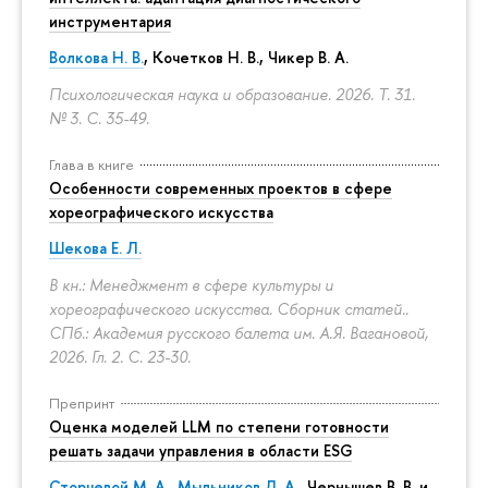
инструментария
Волкова Н. В.
, Кочетков Н. В., Чикер В. А.
Психологическая наука и образование. 2026. Т. 31.
№ 3.
С. 35-49.
Глава в книге
Особенности современных проектов в сфере
хореографического искусства
Шекова Е. Л.
В кн.: Менеджмент в сфере культуры и
хореографического искусства. Сборник статей..
СПб.: Академия русского балета им. А.Я. Вагановой,
2026. Гл. 2.
С. 23-30.
Препринт
Оценка моделей LLM по степени готовности
решать задачи управления в области ESG
Сторчевой М. А.
,
Мыльников Л. А.
, Чернышев В. В. и