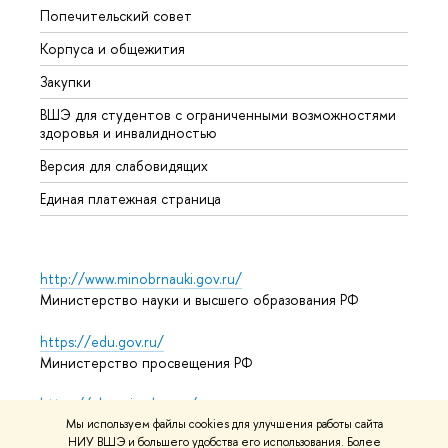
Попечительский совет
Прием
Корпуса и общежития
Прием
Закупки
Дипл
ВШЭ для студентов с ограниченными возможностями
Допол
здоровья и инвалидностью
Аспир
Версия для слабовидящих
Обрат
Единая платежная страница
http://www.minobrnauki.gov.ru/
Министерство науки и высшего образования РФ
https://edu.gov.ru/
Министерство просвещения РФ
https://elearning.hse.ru/mooc
Массовые открытые онлайн-курсы
Мы используем файлы cookies для улучшения работы сайта
НИУ ВШЭ и большего удобства его использования. Более