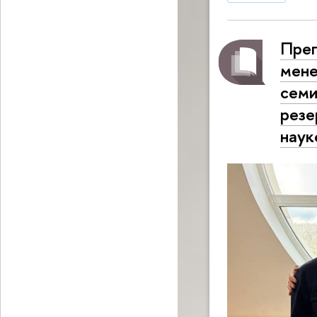
Преп
мене
семи
резе
наук