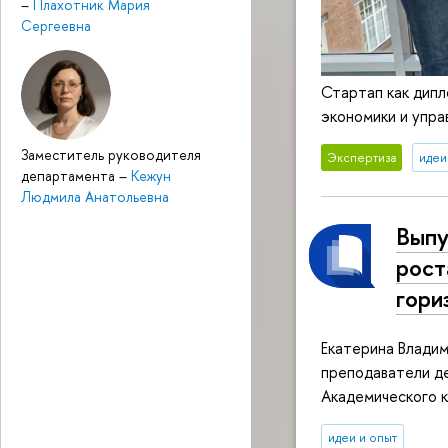
–
Плахотник Мария
Сергеевна
Стартап как дипл
экономики и упра
Заместитель руководителя
Экспертиза
идеи
департамента
–
Кежун
Людмила Анатольевна
Выпу
рост
гори
Екатерина Владим
преподаватели д
Академического 
идеи и опыт