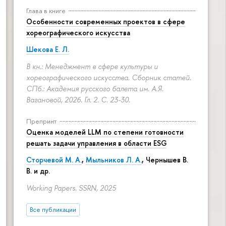
Глава в книге
Особенности современных проектов в сфере
хореографического искусства
Шекова Е. Л.
В кн.: Менеджмент в сфере культуры и
хореографического искусства. Сборник статей.
СПб.: Академия русского балета им. А.Я.
Вагановой, 2026. Гл. 2.
С. 23-30.
Препринт
Оценка моделей LLM по степени готовности
решать задачи управления в области ESG
Сторчевой М. А.
,
Мыльников Л. А.
, Чернышев В.
В. и др.
Working Papers. SSRN, 2025
Все публикации