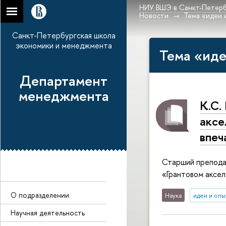
НИУ ВШЭ в Санкт-Петерб
Новости
Тема «идеи 
Санкт-Петербургская школа
экономики и менеджмента
Тема «иде
Департамент
менеджмента
К.С.
аксе
впеч
Старший препода
«Грантовом аксел
О подразделении
Наука
идеи и опы
Научная деятельность