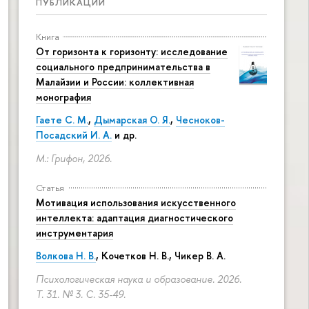
ПУБЛИКАЦИИ
Книга
От горизонта к горизонту: исследование
социального предпринимательства в
Малайзии и России: коллективная
монография
Гаете С. М.
,
Дымарская О. Я.
,
Чесноков-
Посадский И. А.
и др.
М.: Грифон, 2026.
Статья
Мотивация использования искусственного
интеллекта: адаптация диагностического
инструментария
Волкова Н. В.
, Кочетков Н. В., Чикер В. А.
Психологическая наука и образование. 2026.
Т. 31. № 3.
С. 35-49.