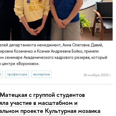
елей департамента менеджмент, Анна Олеговна Давий,
ировна Козаченко и Ксения Андреевна Бойко, приняли
ом семинаре Академического кадрового резерва, который
м центре «Вороново».
т
профессора
экспертиза
26 ноября, 2025 г.
 Матецкая с группой студентов
яла участие в масштабном и
альном проекте Культурная мозаика