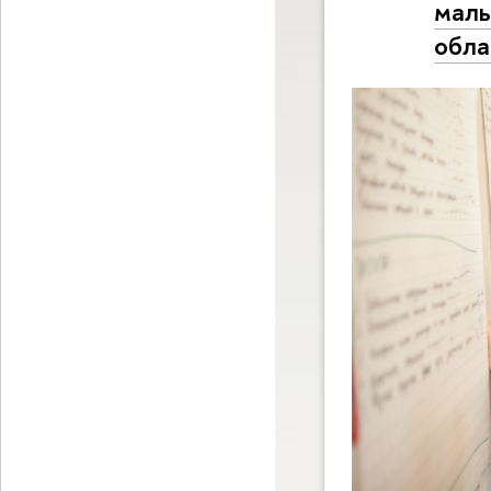
малы
обла