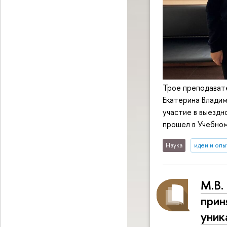
Трое преподават
Екатерина Владим
участие в выездн
прошел в Учебно
Наука
идеи и опы
М.В.
прин
уник