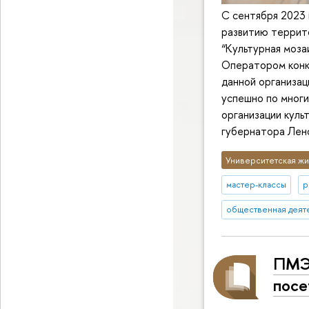
С сентября 2023 
развитию террит
“Культурная моза
Оператором конк
данной организа
успешно по многи
организации куль
губернатора Лен
Университетская жи
мастер-классы
р
общественная деят
ПМЭФ
посе