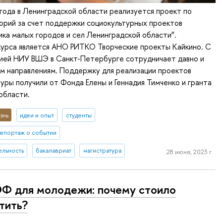
года в Ленинградской области реализуется проект по
орий за счет поддержки социокультурных проектов
ика малых городов и сел Ленинградской области”.
урса является АНО РИТКО Творческие проекты Кайкино. С
цией НИУ ВШЭ в Санкт-Петербурге сотрудничает давно и
м направлениям. Поддержку для реализации проектов
туры получили от Фонда Елены и Геннадия Тимченко и гранта
области.
знь
идеи и опыт
студенты
епортаж о событии
ельность
бакалавриат
магистратура
28 июня, 2023 г.
 для молодежи: почему стоило
тить?