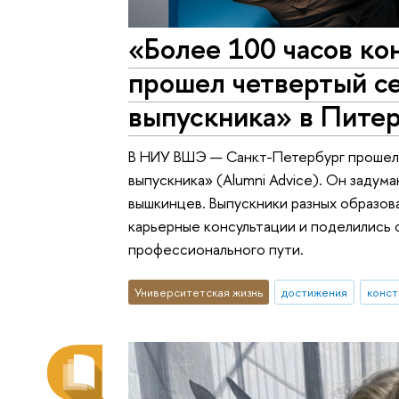
«Более 100 часов ко
прошел четвертый с
выпускника» в Пите
В НИУ ВШЭ — Санкт-Петербург прошел
выпускника» (Alumni Advice). Он задум
вышкинцев. Выпускники разных образов
карьерные консультации и поделились
профессионального пути.
Университетская жизнь
достижения
конст