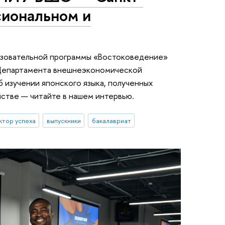
сиональном и
азовательной программы «Востоковедение»
к Департамента внешнеэкономической
 изучении японского языка, полученных
стве — читайте в нашем интервью.
ктор успеха
выпускники
бакалавриат