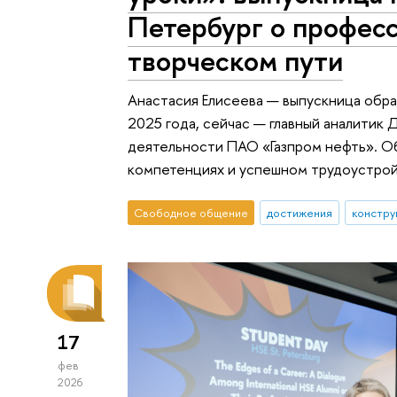
Петербург о профес
творческом пути
Анастасия Елисеева — выпускница обр
2025 года, сейчас — главный аналити
деятельности ПАО «Газпром нефть». Об
компетенциях и успешном трудоустрой
Свободное общение
достижения
констру
17
фев
2026