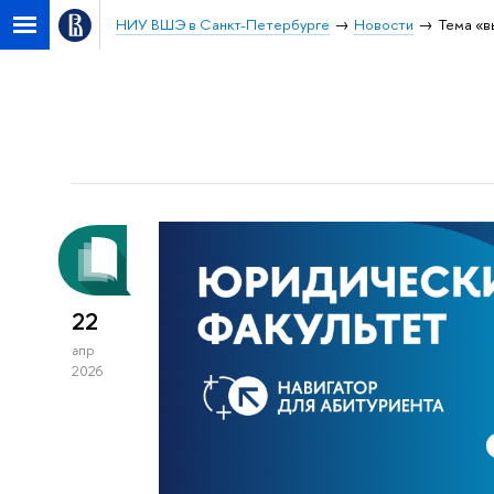
НИУ ВШЭ в Санкт-Петербурге
Новости
Тема «в
22
апр
2026