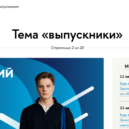
ыпускники»
Тема «выпускники»
Страница 2 из 25
М
11 ав
Будь 
Закл
на о
21 ав
Будь 
Зачи
маги