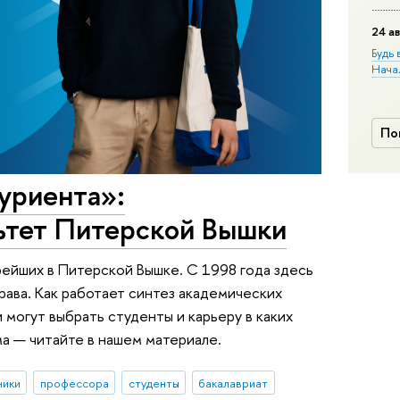
24 ав
Будь 
Нача
По
уриента»:
ьтет Питерской Вышки
ейших в Питерской Вышке. С 1998 года здесь
рава. Как работает синтез академических
и могут выбрать студенты и карьеру в каких
а — читайте в нашем материале.
ники
профессора
студенты
бакалавриат