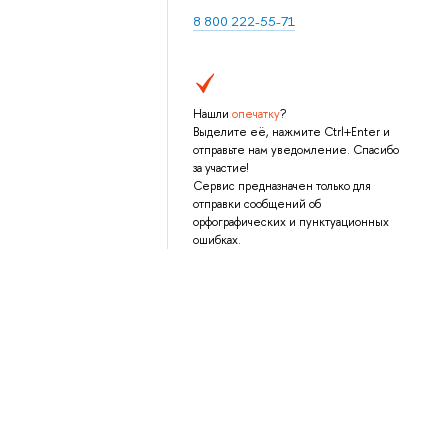
8 800 222-55-71
Нашли
опечатку
?
Выделите её, нажмите Ctrl+Enter и
отправьте нам уведомление. Спасибо
за участие!
Сервис предназначен только для
отправки сообщений об
орфографических и пунктуационных
ошибках.