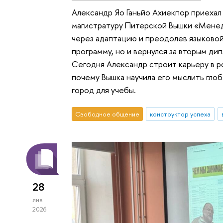
Александр Яо Ганьйо Ахиекпор приехал 
магистратуру Питерской Вышки «Менед
через адаптацию и преодолев языковой
программу, но и вернулся за вторым д
Сегодня Александр строит карьеру в р
почему Вышка научила его мыслить глоб
город для учебы.
Свободное общение
конструктор успеха
28
янв
2026