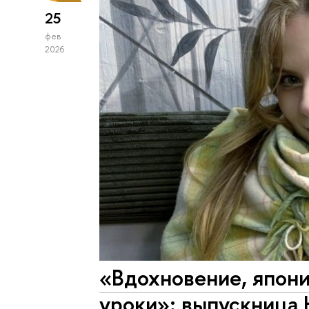
25
фев
2026
«Вдохновение, япон
уроки»: выпускница